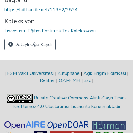
Bağlantı
https://hdl.handle.net/11352/3834
Koleksiyon
Lisansüstü Eğitim Enstitüsü Tez Koleksiyonu
Detaylı Öğe Kaydı
|
FSM Vakıf Üniversitesi
|
Kütüphane
|
Açık Erişim Politikası
|
Rehber
|
OAI-PMH
|
Jisc
|
Bu site Creative Commons Alıntı-Gayri Ticari-
Türetilemez 4.0 Uluslararası Lisansı ile korunmaktadır
.