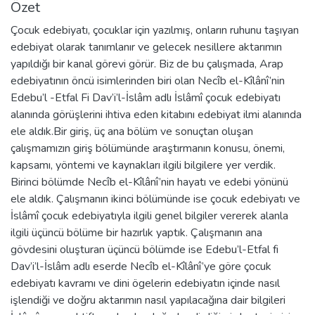
Özet
Çocuk edebiyatı, çocuklar için yazılmış, onların ruhunu taşıyan
edebiyat olarak tanımlanır ve gelecek nesillere aktarımın
yapıldığı bir kanal görevi görür. Biz de bu çalışmada, Arap
edebiyatının öncü isimlerinden biri olan Necı̂b el-Kîlânî’nin
Edebu’l -Etfal Fi Dav’i’l-İslâm adlı İslâmî çocuk edebiyatı
alanında görüşlerini ihtiva eden kitabını edebiyat ilmi alanında
ele aldık.Bir giriş, üç ana bölüm ve sonuçtan oluşan
çalışmamızın giriş bölümünde araştırmanın konusu, önemi,
kapsamı, yöntemi ve kaynakları ilgili bilgilere yer verdik.
Birinci bölümde Necı̂b el-Kîlânî’nin hayatı ve edebi yönünü
ele aldık. Çalışmanın ikinci bölümünde ise çocuk edebiyatı ve
İslâmî çocuk edebiyatıyla ilgili genel bilgiler vererek alanla
ilgili üçüncü bölüme bir hazırlık yaptık. Çalışmanın ana
gövdesini oluşturan üçüncü bölümde ise Edebu’l-Etfal fi
Dav’i’l-İslâm adlı eserde Necı̂b el-Kîlânî’ye göre çocuk
edebiyatı kavramı ve dini ögelerin edebiyatın içinde nasıl
işlendiği ve doğru aktarımın nasıl yapılacağına dair bilgileri