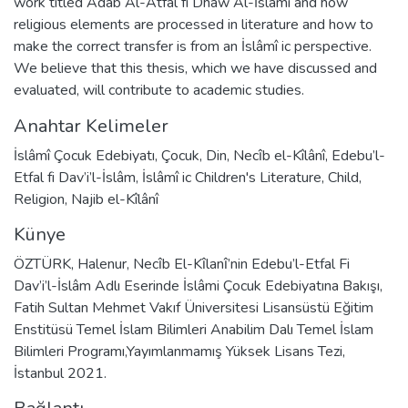
work titled Adab Al-Atfal fi Dhaw Al-İslâmî and how
religious elements are processed in literature and how to
make the correct transfer is from an İslâmî ic perspective.
We believe that this thesis, which we have discussed and
evaluated, will contribute to academic studies.
Anahtar Kelimeler
İslâmî Çocuk Edebiyatı
,
Çocuk
,
Din
,
Necı̂b el-Kîlânî
,
Edebu’l-
Etfal fi Dav’i’l-İslâm
,
İslâmî ic Children's Literature
,
Child
,
Religion
,
Najib el-Kîlânî
Künye
ÖZTÜRK, Halenur, Necı̂b El-Kı̂lanı̂’nin Edebu’l-Etfal Fi
Dav’i’l-İslâm Adlı Eserinde İslâmi Çocuk Edebiyatına Bakışı,
Fatih Sultan Mehmet Vakıf Üniversitesi Lisansüstü Eğitim
Enstitüsü Temel İslam Bilimleri Anabilim Dalı Temel İslam
Bilimleri Programı,Yayımlanmamış Yüksek Lisans Tezi,
İstanbul 2021.