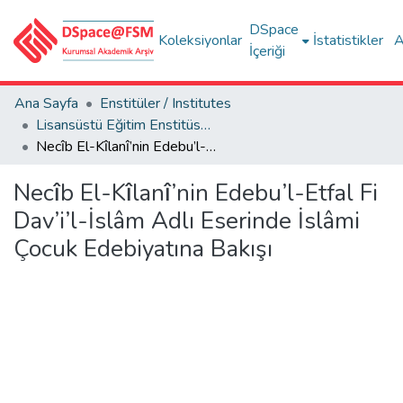
DSpace
Koleksiyonlar
İstatistikler
A
İçeriği
Ana Sayfa
Enstitüler / Institutes
Lisansüstü Eğitim Enstitüsü Tez Koleksiyonu
Necı̂b El-Kı̂lanı̂’nin Edebu’l-Etfal Fi Dav’i’l-İslâm Adlı Eserinde İslâmi Çocuk Edebiyatına Bakışı
Necı̂b El-Kı̂lanı̂’nin Edebu’l-Etfal Fi
Dav’i’l-İslâm Adlı Eserinde İslâmi
Çocuk Edebiyatına Bakışı