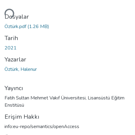
niyor...
Dosyalar
Öztürk.pdf
(1.26 MB)
Tarih
2021
Yazarlar
Öztürk, Halenur
Yayıncı
Fatih Sultan Mehmet Vakıf Üniversitesi, Lisansüstü Eğitim
Enstitüsü
Erişim Hakkı
info:eu-repo/semantics/openAccess