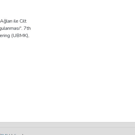
ları ile Cilt
gulanması". 7th
eering (UBMK),