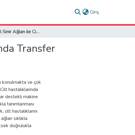
(current)
Giriş
Evrişimsel Sinir Ağları ile Cilt Hastalıklarının Tanısında Transfer Öğrenme Yönteminin Uygulanması
ında Transfer
ısı konulmakta ve çok
ilt hastalıklarında
ayar destekli makine
ukla tanımlanması
 cilt hastalıklarını
ağları sıklıkla
ksek doğrulukla