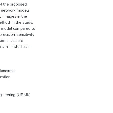
f the proposed
l network models
of images in the
thod. In the study,
on model compared to
ecision, sensitivity
rformances are
similar studies in
flandırma
,
ication
ngineering (UBMK)