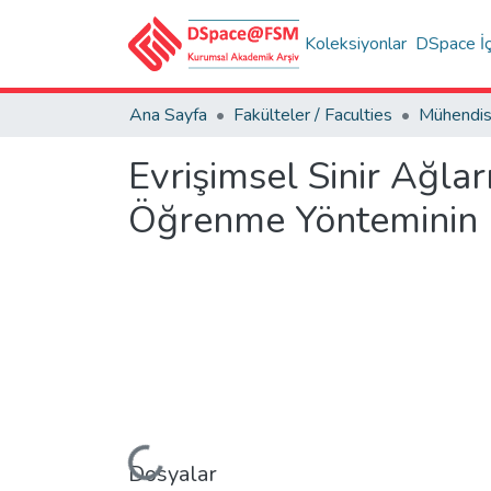
Koleksiyonlar
DSpace İç
Ana Sayfa
Fakülteler / Faculties
Evrişimsel Sinir Ağları
Öğrenme Yönteminin
Yükleniyor...
Dosyalar