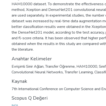
HAM10000 dataset. To demonstrate the effectiveness o
method, Xception and DenseNet201 convolutional neura
are used separately. In experimental studies, the number 
dataset was increased by real-time data augmentation me
better classification results were obtained in the Xcepit
the DenseNet201 model, according to the test accuracy, pr
and fl-score criteria. It has been observed that higher pe
obtained when the results in this study are compared with 
the literature.
Anahtar Kelimeler
Evrişimli Sinir Ağları
,
Transfer Öğrenme
,
HAM10000
,
Sını
Convolutional Neural Networks
,
Transfer Learning
,
Classif
Kaynak
7th International Conference on Computer Science and E
Scopus Q Değeri
N/A