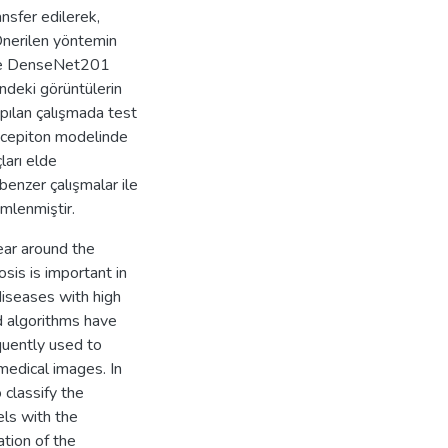
ansfer edilerek,
.Önerilen yöntemin
n ve DenseNet201
tindeki görüntülerin
Yapılan çalışmada test
, Xcepiton modelinde
arı elde
benzer çalışmalar ile
mlenmiştir.
ear around the
sis is important in
 diseases with high
d algorithms have
quently used to
medical images. In
 classify the
ls with the
tion of the