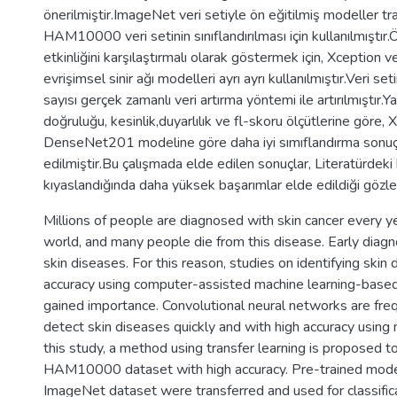
önerilmiştir.ImageNet veri setiyle ön eğitilmiş modeller tr
HAM10000 veri setinin sınıflandırılması için kullanılmıştır
etkinliğini karşılaştırmalı olarak göstermek için, Xceptio
evrişimsel sinir ağı modelleri ayrı ayrı kullanılmıştır.Veri se
sayısı gerçek zamanlı veri artırma yöntemi ile artırılmıştır.
doğruluğu, kesinlik,duyarlılık ve fl-skoru ölçütlerine göre
DenseNet201 modeline göre daha iyi sımıflandırma sonuçl
edilmiştir.Bu çalışmada elde edilen sonuçlar, Literatürdeki 
kıyaslandığında daha yüksek başarımlar elde edildiği gözle
Millions of people are diagnosed with skin cancer every y
world, and many people die from this disease. Early diagno
skin diseases. For this reason, studies on identifying skin
accuracy using computer-assisted machine learning-base
gained importance. Convolutional neural networks are fre
detect skin diseases quickly and with high accuracy using 
this study, a method using transfer learning is proposed to
HAM10000 dataset with high accuracy. Pre-trained mode
ImageNet dataset were transferred and used for classifica