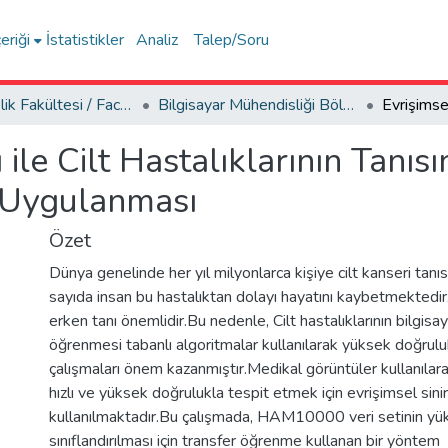
eriği
İstatistikler
Analiz
Talep/Soru
Mühendislik Fakültesi / Faculty of Engineering
Bilgisayar Mühendisliği Bölümü
 ile Cilt Hastalıklarının Tanıs
 Uygulanması
Özet
Dünya genelinde her yıl milyonlarca kişiye cilt kanseri tan
sayıda insan bu hastalıktan dolayı hayatını kaybetmektedir.C
erken tanı önemlidir.Bu nedenle, Cilt hastalıklarının bilgis
öğrenmesi tabanlı algoritmalar kullanılarak yüksek doğrul
çalışmaları önem kazanmıştır.Medikal görüntüler kullanılarak,
hızlı ve yüksek doğrulukla tespit etmek için evrişimsel sinir 
kullanılmaktadır.Bu çalışmada, HAM10000 veri setinin yü
sınıflandırılması için transfer öğrenme kullanan bir yöntem