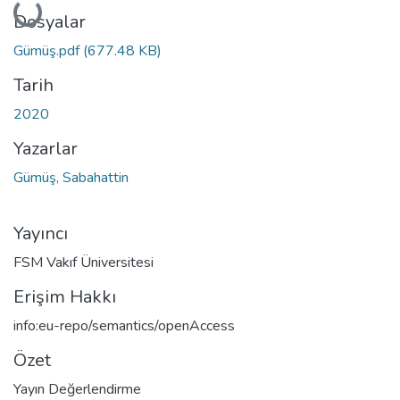
Yükleniyor...
Dosyalar
Gümüş.pdf
(677.48 KB)
Tarih
2020
Yazarlar
Gümüş, Sabahattin
Yayıncı
FSM Vakıf Üniversitesi
Erişim Hakkı
info:eu-repo/semantics/openAccess
Özet
Yayın Değerlendirme