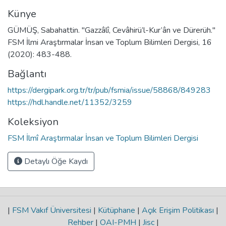
Künye
GÜMÜŞ, Sabahattin. "Gazzâlî, Cevâhirü’l-Kur’ân ve Dürerüh."
FSM İlmi Araştırmalar İnsan ve Toplum Bilimleri Dergisi, 16
(2020): 483-488.
Bağlantı
https://dergipark.org.tr/tr/pub/fsmia/issue/58868/849283
https://hdl.handle.net/11352/3259
Koleksiyon
FSM İlmî Araştırmalar İnsan ve Toplum Bilimleri Dergisi
Detaylı Öğe Kaydı
|
FSM Vakıf Üniversitesi
|
Kütüphane
|
Açık Erişim Politikası
|
Rehber
|
OAI-PMH
|
Jisc
|