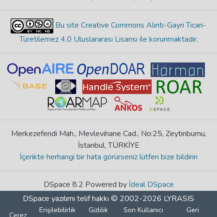
Bu site Creative Commons Alıntı-Gayri Ticari-
Türetilemez 4.0 Uluslararası Lisansı ile korunmaktadır
.
Merkezefendi Mah., Mevlevihane Cad., No:25, Zeytinburnu,
İstanbul, TÜRKİYE
İçerikte herhangi bir hata görürseniz lütfen bize bildirin
DSpace 8.2 Powered by
İdeal DSpace
DSpace yazılımı
telif hakkı © 2002-2026
LYRASIS
Erişilebilirlik
Gizlilik
Son Kullanıcı
Geri
Çerez