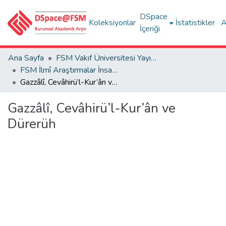
DSpace
Koleksiyonlar
İstatistikler
A
İçeriği
Ana Sayfa
FSM Vakıf Üniversitesi Yayınları / Publications of FSM Vakif University
FSM İlmî Araştırmalar İnsan ve Toplum Bilimleri Dergisi
Gazzâlî, Cevâhirü’l-Kur’ân ve Dürerüh
Gazzâlî, Cevâhirü’l-Kur’ân ve
Dürerüh