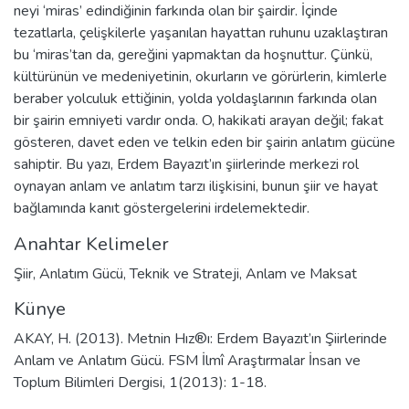
neyi ‘miras’ edindiğinin farkında olan bir şairdir. İçinde
tezatlarla, çelişkilerle yaşanılan hayattan ruhunu uzaklaştıran
bu ‘miras’tan da, gereğini yapmaktan da hoşnuttur. Çünkü,
kültürünün ve medeniyetinin, okurların ve görürlerin, kimlerle
beraber yolculuk ettiğinin, yolda yoldaşlarının farkında olan
bir şairin emniyeti vardır onda. O, hakikati arayan değil; fakat
gösteren, davet eden ve telkin eden bir şairin anlatım gücüne
sahiptir. Bu yazı, Erdem Bayazıt’ın şiirlerinde merkezi rol
oynayan anlam ve anlatım tarzı ilişkisini, bunun şiir ve hayat
bağlamında kanıt göstergelerini irdelemektedir.
Anahtar Kelimeler
Şiir
,
Anlatım Gücü
,
Teknik ve Strateji
,
Anlam ve Maksat
Künye
AKAY, H. (2013). Metnin Hız®ı: Erdem Bayazıt’ın Şiirlerinde
Anlam ve Anlatım Gücü. FSM İlmî Araştırmalar İnsan ve
Toplum Bilimleri Dergisi, 1(2013): 1-18.