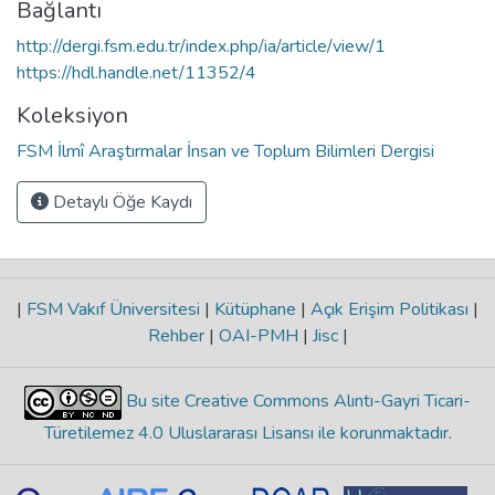
Bağlantı
http://dergi.fsm.edu.tr/index.php/ia/article/view/1
https://hdl.handle.net/11352/4
Koleksiyon
FSM İlmî Araştırmalar İnsan ve Toplum Bilimleri Dergisi
Detaylı Öğe Kaydı
|
FSM Vakıf Üniversitesi
|
Kütüphane
|
Açık Erişim Politikası
|
Rehber
|
OAI-PMH
|
Jisc
|
Bu site Creative Commons Alıntı-Gayri Ticari-
Türetilemez 4.0 Uluslararası Lisansı ile korunmaktadır
.