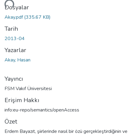
niyor...
Dosyalar
Akay.pdf
(335.67 KB)
Tarih
2013-04
Yazarlar
Akay, Hasan
Yayıncı
FSM Vakıf Üniversitesi
Erişim Hakkı
info:eu-repo/semantics/openAccess
Özet
Erdem Bayazıt, şiirlerinde nasıl bir özü gerçekleştirdiğinin ve