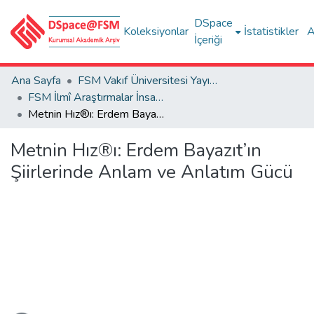
DSpace
Koleksiyonlar
İstatistikler
A
İçeriği
Ana Sayfa
FSM Vakıf Üniversitesi Yayınları / Publications of FSM Vakif University
FSM İlmî Araştırmalar İnsan ve Toplum Bilimleri Dergisi
Metnin Hız®ı: Erdem Bayazıt’ın Şiirlerinde Anlam ve Anlatım Gücü
Metnin Hız®ı: Erdem Bayazıt’ın
Şiirlerinde Anlam ve Anlatım Gücü