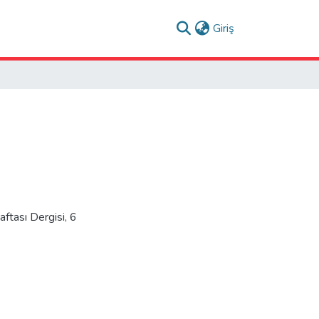
(current)
Giriş
ftası Dergisi, 6