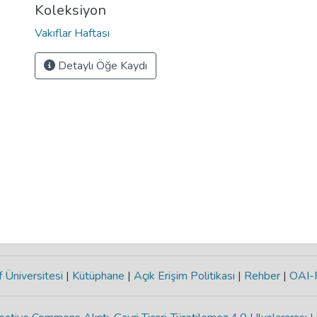
Koleksiyon
Vakıflar Haftası
Detaylı Öğe Kaydı
 Üniversitesi
|
Kütüphane
|
Açık Erişim Politikası
|
Rehber
|
OAI