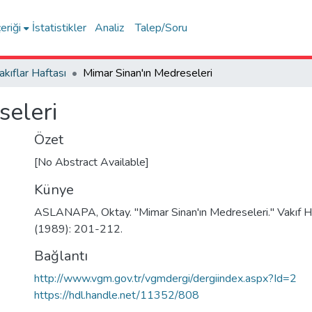
eriği
İstatistikler
Analiz
Talep/Soru
akıflar Haftası
Mimar Sinan'ın Medreseleri
seleri
Özet
[No Abstract Available]
Künye
ASLANAPA, Oktay. "Mimar Sinan'ın Medreseleri." Vakıf Ha
(1989): 201-212.
Bağlantı
http://www.vgm.gov.tr/vgmdergi/dergiindex.aspx?Id=2
https://hdl.handle.net/11352/808