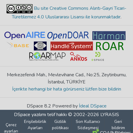
Bu site Creative Commons Alıntı-Gayri Ticari-
Türetilemez 4.0 Uluslararası Lisansı ile korunmaktadır
.
Merkezefendi Mah., Mevlevihane Cad., No:25, Zeytinburnu,
İstanbul, TÜRKİYE
İçerikte herhangi bir hata görürseniz lütfen bize bildirin
DSpace 8.2 Powered by
İdeal DSpace
DSpace yazılımı
telif hakkı © 2002-2026
LYRASIS
Erişilebilirlik
Gizlilik
Son Kullanıcı
Geri
Çerez
Ayarları
politikası
Sözleşmesi
bildirim
ayarları
COAR Bildirimi