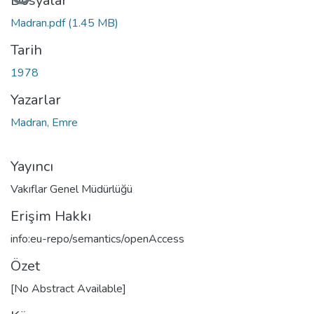
Dosyalar
Madran.pdf
(1.45 MB)
Tarih
1978
Yazarlar
Madran, Emre
Yayıncı
Vakıflar Genel Müdürlüğü
Erişim Hakkı
info:eu-repo/semantics/openAccess
Özet
[No Abstract Available]