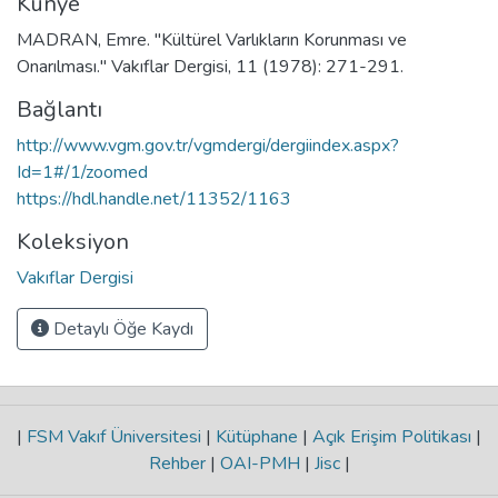
Künye
MADRAN, Emre. "Kültürel Varlıkların Korunması ve
Onarılması." Vakıflar Dergisi, 11 (1978): 271-291.
Bağlantı
http://www.vgm.gov.tr/vgmdergi/dergiindex.aspx?
Id=1#/1/zoomed
https://hdl.handle.net/11352/1163
Koleksiyon
Vakıflar Dergisi
Detaylı Öğe Kaydı
|
FSM Vakıf Üniversitesi
|
Kütüphane
|
Açık Erişim Politikası
|
Rehber
|
OAI-PMH
|
Jisc
|