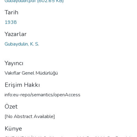
Gubaydulin.pdf
(802.65 KB)
Tarih
1938
Yazarlar
Gubaydulin, K. S.
Yayıncı
Vakıflar Genel Müdürlüğü
Erişim Hakkı
info:eu-repo/semantics/openAccess
Özet
[No Abstract Available]
Künye