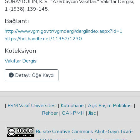
GUBAYDULİN, K. S.. "Azerbaycan Vakıfları." Vakıflar Dergisi,
1 (1938): 139-145.
Bağlantı
http://www.vgm.gov.tr/vgmdergi/dergiindex.aspx?Id=1
https://hdl.handle.net/11352/1230
Koleksiyon
Vakıflar Dergisi
Detaylı Öğe Kaydı
|
FSM Vakıf Üniversitesi
|
Kütüphane
|
Açık Erişim Politikası
|
Rehber
|
OAI-PMH
|
Jisc
|
Bu site Creative Commons Alıntı-Gayri Ticari-