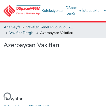
DSpace
Koleksiyonlar
İstatistikler
A
İçeriği
Ana Sayfa
Vakıflar Genel Müdürlüğü Yayınları
Vakıflar Dergisi
Azerbaycan Vakıfları
Azerbaycan Vakıfları
niyor...
Dosyalar