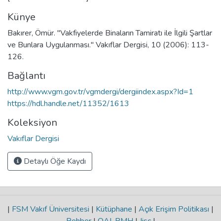
Künye
Bakırer, Ömür. "Vakfiyelerde Binaların Tamiratı ile İlgili Şartlar
ve Bunlara Uygulanması." Vakıflar Dergisi, 10 (2006): 113-
126.
Bağlantı
http://www.vgm.gov.tr/vgmdergi/dergiindex.aspx?Id=1
https://hdl.handle.net/11352/1613
Koleksiyon
Vakıflar Dergisi
Detaylı Öğe Kaydı
|
FSM Vakıf Üniversitesi
|
Kütüphane
|
Açık Erişim Politikası
|