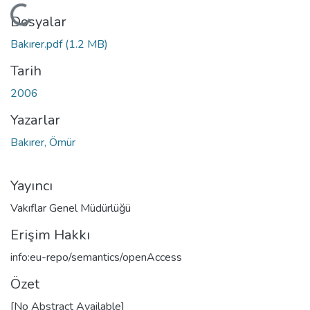
Yükleniyor...
Dosyalar
Bakırer.pdf
(1.2 MB)
Tarih
2006
Yazarlar
Bakırer, Ömür
Yayıncı
Vakıflar Genel Müdürlüğü
Erişim Hakkı
info:eu-repo/semantics/openAccess
Özet
[No Abstract Available]