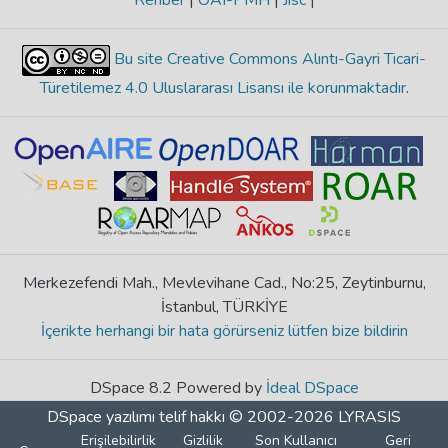
Rehber
|
OAI-PMH
|
Jisc
|
Bu site Creative Commons Alıntı-Gayri Ticari-
Türetilemez 4.0 Uluslararası Lisansı ile korunmaktadır
.
Merkezefendi Mah., Mevlevihane Cad., No:25, Zeytinburnu,
İstanbul, TÜRKİYE
İçerikte herhangi bir hata görürseniz lütfen bize bildirin
DSpace 8.2 Powered by
İdeal DSpace
DSpace yazılımı
telif hakkı © 2002-2026
LYRASIS
Erişilebilirlik
Gizlilik
Son Kullanıcı
Geri