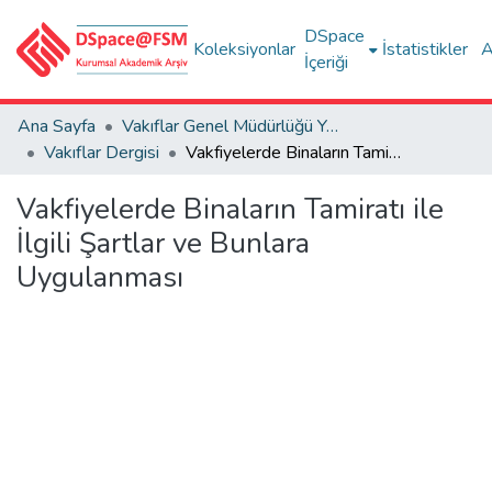
DSpace
Koleksiyonlar
İstatistikler
A
İçeriği
Ana Sayfa
Vakıflar Genel Müdürlüğü Yayınları
Vakıflar Dergisi
Vakfiyelerde Binaların Tamiratı ile İlgili Şartlar ve Bunlara Uygulanması
Vakfiyelerde Binaların Tamiratı ile
İlgili Şartlar ve Bunlara
Uygulanması