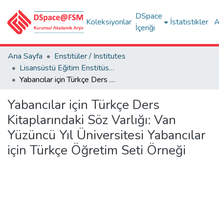
DSpace
Koleksiyonlar
İstatistikler
A
İçeriği
Ana Sayfa
Enstitüler / Institutes
Lisansüstü Eğitim Enstitüsü Tez Koleksiyonu
Yabancılar için Türkçe Ders Kitaplarındaki Söz Varlığı: Van Yüzüncü Yıl Üniversitesi Yabancılar için Türkçe Öğretim Seti Örneği
Yabancılar için Türkçe Ders
Kitaplarındaki Söz Varlığı: Van
Yüzüncü Yıl Üniversitesi Yabancılar
için Türkçe Öğretim Seti Örneği