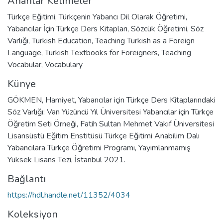
Anahtar Kelimeler
Türkçe Eğitimi
,
Türkçenin Yabancı Dil Olarak Öğretimi
,
Yabancılar İçin Türkçe Ders Kitapları
,
Sözcük Öğretimi, Söz
Varlığı
,
Turkish Education
,
Teaching Turkish as a Foreign
Language
,
Turkish Textbooks for Foreigners
,
Teaching
Vocabular
,
Vocabulary
Künye
GÖKMEN, Hamiyet, Yabancılar için Türkçe Ders Kitaplarındaki
Söz Varlığı: Van Yüzüncü Yıl Üniversitesi Yabancılar için Türkçe
Öğretim Seti Örneği, Fatih Sultan Mehmet Vakıf Üniversitesi
Lisansüstü Eğitim Enstitüsü Türkçe Eğitimi Anabilim Dalı
Yabancılara Türkçe Öğretimi Programı, Yayımlanmamış
Yüksek Lisans Tezi, İstanbul 2021.
Bağlantı
https://hdl.handle.net/11352/4034
Koleksiyon