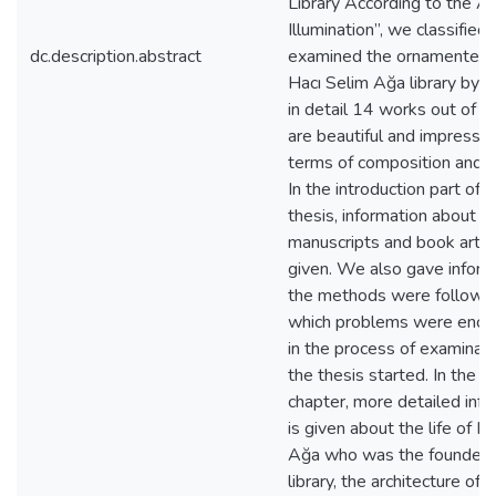
Library According to the Ar
Illumination”, we classified
dc.description.abstract
examined the ornamented 
Hacı Selim Ağa library by 
in detail 14 works out of 
are beautiful and impressiv
terms of composition and cr
In the introduction part of 
thesis, information about
manuscripts and book arts 
given. We also gave inform
the methods were followe
which problems were enco
in the process of examinati
the thesis started. In the fi
chapter, more detailed inf
is given about the life of H
Ağa who was the founder o
library, the architecture of t