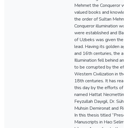
Mehmet the Conqueror who
valued books and knowled
the order of Sultan Mehme
Conqueror illumination wo
were established and Bab
of Uzbeks was given the t
lead. Having its golden age
and 16th centuries, the art 
Illumination fell behind and
to be corrupted by the effe
Western Civilization in the
18th centuries. It has reac
this day by the efforts of 
named Hattat Necmettin O
Feyzullah Dayıgil, Dr. Sühe
Muhsin Demironat and Rikk
In this thesis titled “Presen
Manuscripts in Hacı Selim 