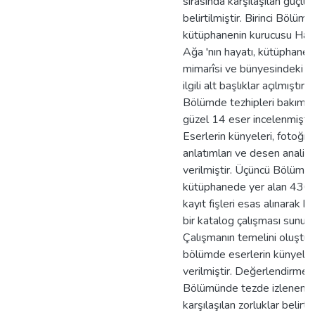
sırasında karşılaşılan güçlük
belirtilmiştir. Birinci Bölüm
kütüphanenin kurucusu Hac
Ağa 'nın hayatı, kütüphanen
mimarîsi ve bünyesindeki e
ilgili alt başlıklar açılmıştır. İ
Bölümde tezhipleri bakımı
güzel 14 eser incelenmiştir
Eserlerin künyeleri, fotoğraf
anlatımları ve desen analizl
verilmiştir. Üçüncü Bölümd
kütüphanede yer alan 4363
kayıt fişleri esas alınarak ha
bir katalog çalışması sunul
Çalışmanın temelini oluştur
bölümde eserlerin künyeler
verilmiştir. Değerlendirme
Bölümünde tezde izlenen 
karşılaşılan zorluklar belirtil