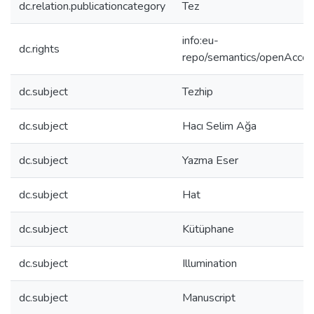
dc.relation.publicationcategory
Tez
info:eu-
dc.rights
repo/semantics/openAcce
dc.subject
Tezhip
dc.subject
Hacı Selim Ağa
dc.subject
Yazma Eser
dc.subject
Hat
dc.subject
Kütüphane
dc.subject
Illumination
dc.subject
Manuscript