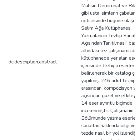
Muhsin Demironat ve Rikka
gibi usta isimlerin çabaları
neticesinde bugüne ulaşmışt
Selim Ağa Kütüphanesi
Yazmalarının Tezhip Sanatı
Açısından Tanıtılması" başlı
altındaki tez çalışmamızda,
kütüphanede yer alan eserl
dc.description.abstract
içerisinde tezhipli eserler
belirlenerek bir katalog çal
yapılmış, 246 adet tezhipli
arasından, kompozisyon ve i
açısından güzel ve etkileyic
14 eser ayrıntılı biçimde
incelenmiştir. Çalışmanın Gi
Bölümünde yazma eserler v
sanatları hakkında bilgi veri
tezde nasıl bir yol izlendiği,