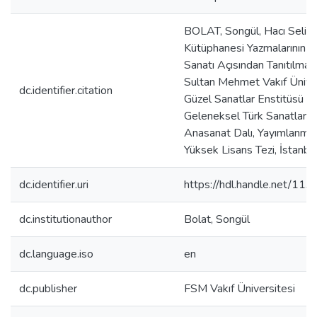
BOLAT, Songül, Hacı Seli
Kütüphanesi Yazmalarının T
Sanatı Açısından Tanıtılması
Sultan Mehmet Vakıf Üniver
dc.identifier.citation
Güzel Sanatlar Enstitüsü
Geleneksel Türk Sanatları (
Anasanat Dalı, Yayımlanma
Yüksek Lisans Tezi, İstanb
dc.identifier.uri
https://hdl.handle.net/11
dc.institutionauthor
Bolat, Songül
dc.language.iso
en
dc.publisher
FSM Vakıf Üniversitesi