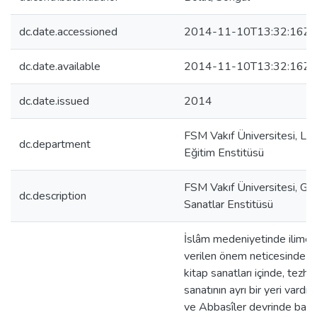
dc.date.accessioned
2014-11-10T13:32:16Z
dc.date.available
2014-11-10T13:32:16Z
dc.date.issued
2014
FSM Vakıf Üniversitesi, Li
dc.department
Eğitim Enstitüsü
FSM Vakıf Üniversitesi, Gü
dc.description
Sanatlar Enstitüsü
İslâm medeniyetinde ilime 
verilen önem neticesinde ş
kitap sanatları içinde, tezhip
sanatının ayrı bir yeri vardır
ve Abbasîler devrinde başt