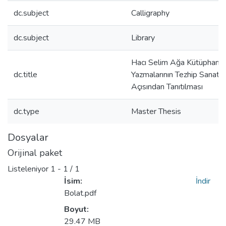
dc.subject
Calligraphy
dc.subject
Library
Hacı Selim Ağa Kütüphanes
dc.title
Yazmalarının Tezhip Sanatı
Açısından Tanıtılması
dc.type
Master Thesis
Dosyalar
Orijinal paket
Listeleniyor
1 - 1 / 1
İsim:
İndir
Bolat.pdf
Boyut:
29.47 MB