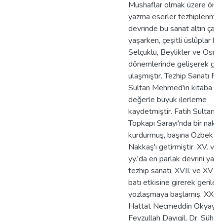
Mushaflar olmak üzere öne
yazma eserler tezhiplenmişt
devrinde bu sanat altın çağı
yaşarken, çeşitli üslûplar k
Selçuklu, Beylikler ve Osma
dönemlerinde gelişerek g
ulaşmıştır. Tezhip Sanatı Fa
Sultan Mehmed'in kitaba ve
değerle büyük ilerleme
kaydetmiştir. Fatih Sulta
Topkapı Sarayı'nda bir nak
kurdurmuş, başına Özbek as
Nakkaş'ı getirmiştir. XV. ve
yy.'da en parlak devrini yaş
tezhip sanatı, XVII. ve XVIII.
batı etkisine girerek geril
yozlaşmaya başlamış, XX. y
Hattat Necmeddin Okyay,
Feyzullah Dayıgil, Dr. Sühe