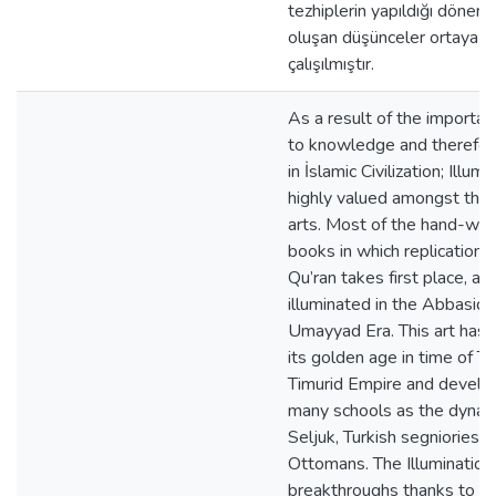
tezhiplerin yapıldığı döneml
oluşan düşünceler ortaya 
çalışılmıştır.
As a result of the importan
to knowledge and therefo
in İslamic Civilization; Illumi
highly valued amongst the
arts. Most of the hand-wri
books in which replications
Qu’ran takes first place, are
illuminated in the Abbasid 
Umayyad Era. This art has 
its golden age in time of Ti
Timurid Empire and devel
many schools as the dynast
Seljuk, Turkish segniories 
Ottomans. The Illuminatio
breakthroughs thanks to S