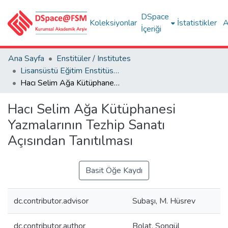
DSpace
Koleksiyonlar
İstatistikler
A
İçeriği
Ana Sayfa
Enstitüler / Institutes
Lisansüstü Eğitim Enstitüsü Tez Koleksiyonu
Hacı Selim Ağa Kütüphanesi Yazmalarının Tezhip Sanatı Açısından Tanıtılması
Hacı Selim Ağa Kütüphanesi
Yazmalarının Tezhip Sanatı
Açısından Tanıtılması
Basit Öğe Kaydı
dc.contributor.advisor
Subaşı, M. Hüsrev
dc.contributor.author
Bolat, Songül