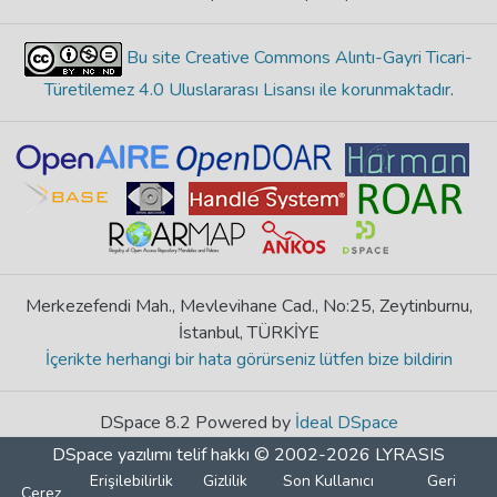
Bu site Creative Commons Alıntı-Gayri Ticari-
Türetilemez 4.0 Uluslararası Lisansı ile korunmaktadır
.
Merkezefendi Mah., Mevlevihane Cad., No:25, Zeytinburnu,
İstanbul, TÜRKİYE
İçerikte herhangi bir hata görürseniz lütfen bize bildirin
DSpace 8.2 Powered by
İdeal DSpace
DSpace yazılımı
telif hakkı © 2002-2026
LYRASIS
Erişilebilirlik
Gizlilik
Son Kullanıcı
Geri
Çerez