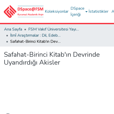
DSpace
Koleksiyonlar
İstatistikler
A
İçeriği
Ana Sayfa
FSM Vakıf Üniversitesi Yayınları / Publications of FSM Vakif University
İlmî Araştırmalar : Dil, Edebiyat, Tarih İncelemeleri
Safahat-Birinci Kitab'ın Devrinde Uyandırdığı Akisler
Safahat-Birinci Kitab'ın Devrinde
Uyandırdığı Akisler