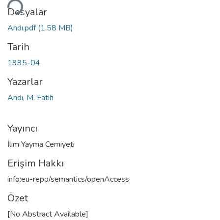
niyor...
Dosyalar
Andı.pdf
(1.58 MB)
Tarih
1995-04
Yazarlar
Andı, M. Fatih
Yayıncı
İlim Yayma Cemiyeti
Erişim Hakkı
info:eu-repo/semantics/openAccess
Özet
[No Abstract Available]