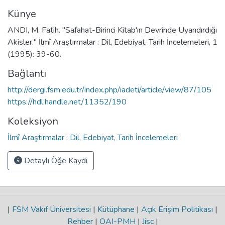
Künye
ANDI, M. Fatih. "Safahat-Birinci Kitab'ın Devrinde Uyandırdığı
Akisler." İlmî Araştırmalar : Dil, Edebiyat, Tarih İncelemeleri, 1
(1995): 39-60.
Bağlantı
http://dergi.fsm.edu.tr/index.php/iadeti/article/view/87/105
https://hdl.handle.net/11352/190
Koleksiyon
İlmî Araştırmalar : Dil, Edebiyat, Tarih İncelemeleri
Detaylı Öğe Kaydı
|
FSM Vakıf Üniversitesi
|
Kütüphane
|
Açık Erişim Politikası
|
Rehber
|
OAI-PMH
|
Jisc
|