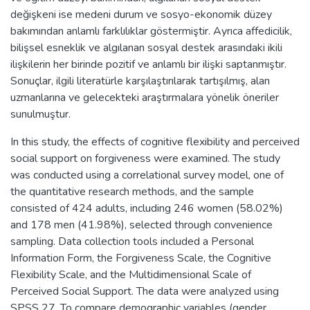
değişkeni ise medeni durum ve sosyo-ekonomik düzey
bakımından anlamlı farklılıklar göstermiştir. Ayrıca affedicilik,
bilişsel esneklik ve algılanan sosyal destek arasındaki ikili
ilişkilerin her birinde pozitif ve anlamlı bir ilişki saptanmıştır.
Sonuçlar, ilgili literatürle karşılaştırılarak tartışılmış, alan
uzmanlarına ve gelecekteki araştırmalara yönelik öneriler
sunulmuştur.
In this study, the effects of cognitive flexibility and perceived
social support on forgiveness were examined. The study
was conducted using a correlational survey model, one of
the quantitative research methods, and the sample
consisted of 424 adults, including 246 women (58.02%)
and 178 men (41.98%), selected through convenience
sampling. Data collection tools included a Personal
Information Form, the Forgiveness Scale, the Cognitive
Flexibility Scale, and the Multidimensional Scale of
Perceived Social Support. The data were analyzed using
SPSS 27. To compare demographic variables (gender,