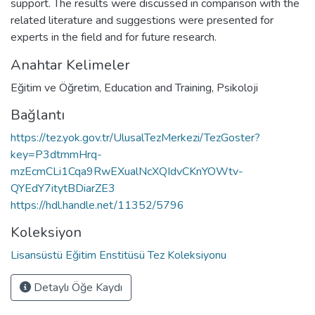
support. The results were discussed in comparison with the
related literature and suggestions were presented for
experts in the field and for future research.
Anahtar Kelimeler
Eğitim ve Öğretim
,
Education and Training
,
Psikoloji
Bağlantı
https://tez.yok.gov.tr/UlusalTezMerkezi/TezGoster?
key=P3dtmmHrq-
mzEcmCLi1Cqa9RwEXualNcXQIdvCKnYOWtv-
QYEdY7itytBDiarZE3
https://hdl.handle.net/11352/5796
Koleksiyon
Lisansüstü Eğitim Enstitüsü Tez Koleksiyonu
Detaylı Öğe Kaydı