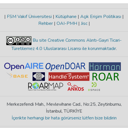
|
FSM Vakıf Üniversitesi
|
Kütüphane
|
Açık Erişim Politikası
|
Rehber
|
OAI-PMH
|
Jisc
|
Bu site Creative Commons Alıntı-Gayri Ticari-
Türetilemez 4.0 Uluslararası Lisansı ile korunmaktadır
.
Merkezefendi Mah., Mevlevihane Cad., No:25, Zeytinburnu,
İstanbul, TÜRKİYE
İçerikte herhangi bir hata görürseniz lütfen bize bildirin