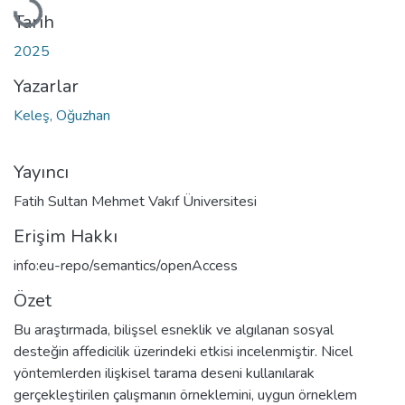
Yükleniyor...
Tarih
2025
Yazarlar
Keleş, Oğuzhan
Yayıncı
Fatih Sultan Mehmet Vakıf Üniversitesi
Erişim Hakkı
info:eu-repo/semantics/openAccess
Özet
Bu araştırmada, bilişsel esneklik ve algılanan sosyal
desteğin affedicilik üzerindeki etkisi incelenmiştir. Nicel
yöntemlerden ilişkisel tarama deseni kullanılarak
gerçekleştirilen çalışmanın örneklemini, uygun örneklem