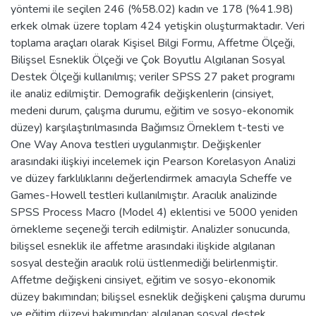
yöntemi ile seçilen 246 (%58.02) kadın ve 178 (%41.98)
erkek olmak üzere toplam 424 yetişkin oluşturmaktadır. Veri
toplama araçları olarak Kişisel Bilgi Formu, Affetme Ölçeği,
Bilişsel Esneklik Ölçeği ve Çok Boyutlu Algılanan Sosyal
Destek Ölçeği kullanılmış; veriler SPSS 27 paket programı
ile analiz edilmiştir. Demografik değişkenlerin (cinsiyet,
medeni durum, çalışma durumu, eğitim ve sosyo-ekonomik
düzey) karşılaştırılmasında Bağımsız Örneklem t-testi ve
One Way Anova testleri uygulanmıştır. Değişkenler
arasındaki ilişkiyi incelemek için Pearson Korelasyon Analizi
ve düzey farklılıklarını değerlendirmek amacıyla Scheffe ve
Games-Howell testleri kullanılmıştır. Aracılık analizinde
SPSS Process Macro (Model 4) eklentisi ve 5000 yeniden
örnekleme seçeneği tercih edilmiştir. Analizler sonucunda,
bilişsel esneklik ile affetme arasındaki ilişkide algılanan
sosyal desteğin aracılık rolü üstlenmediği belirlenmiştir.
Affetme değişkeni cinsiyet, eğitim ve sosyo-ekonomik
düzey bakımından; bilişsel esneklik değişkeni çalışma durumu
ve eğitim düzeyi bakımından; algılanan sosyal destek