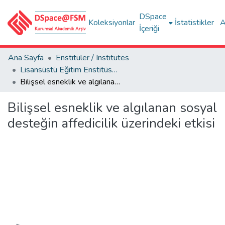
DSpace
Koleksiyonlar
İstatistikler
A
İçeriği
Ana Sayfa
Enstitüler / Institutes
Lisansüstü Eğitim Enstitüsü Tez Koleksiyonu
Bilişsel esneklik ve algılanan sosyal desteğin affedicilik üzerindeki etkisi
Bilişsel esneklik ve algılanan sosyal
desteğin affedicilik üzerindeki etkisi