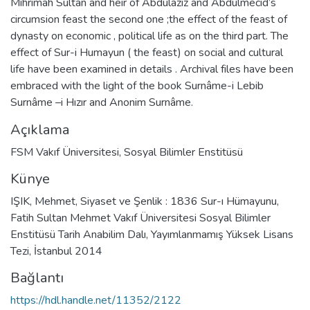
Mihrimah Sultan and heir of Abdulaziz and Abdulmecid’s
circumsion feast the second one ;the effect of the feast of
dynasty on economic , political life as on the third part. The
effect of Sur-i Humayun ( the feast) on social and cultural
life have been examined in details . Archival files have been
embraced with the light of the book Surnâme-i Lebib
Surnâme –i Hızır and Anonim Surnâme.
Açıklama
FSM Vakıf Üniversitesi, Sosyal Bilimler Enstitüsü
Künye
IŞIK, Mehmet, Siyaset ve Şenlik : 1836 Sur-ı Hümayunu,
Fatih Sultan Mehmet Vakıf Üniversitesi Sosyal Bilimler
Enstitüsü Tarih Anabilim Dalı, Yayımlanmamış Yüksek Lisans
Tezi, İstanbul 2014
Bağlantı
https://hdl.handle.net/11352/2122