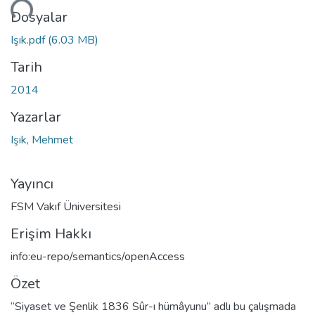
niyor...
Dosyalar
Işık.pdf
(6.03 MB)
Tarih
2014
Yazarlar
Işık, Mehmet
Yayıncı
FSM Vakıf Üniversitesi
Erişim Hakkı
info:eu-repo/semantics/openAccess
Özet
“Siyaset ve Şenlik 1836 Sûr-ı hümâyunu” adlı bu çalışmada