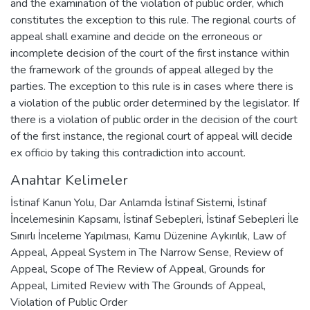
and the examination of the violation of public order, which
constitutes the exception to this rule. The regional courts of
appeal shall examine and decide on the erroneous or
incomplete decision of the court of the first instance within
the framework of the grounds of appeal alleged by the
parties. The exception to this rule is in cases where there is
a violation of the public order determined by the legislator. If
there is a violation of public order in the decision of the court
of the first instance, the regional court of appeal will decide
ex officio by taking this contradiction into account.
Anahtar Kelimeler
İstinaf Kanun Yolu
,
Dar Anlamda İstinaf Sistemi
,
İstinaf
İncelemesinin Kapsamı
,
İstinaf Sebepleri
,
İstinaf Sebepleri İle
Sınırlı İnceleme Yapılması
,
Kamu Düzenine Aykırılık
,
Law of
Appeal
,
Appeal System in The Narrow Sense
,
Review of
Appeal
,
Scope of The Review of Appeal
,
Grounds for
Appeal
,
Limited Review with The Grounds of Appeal
,
Violation of Public Order