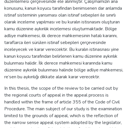
düzenlemesi çerçevesinde ele alınmıştır. Çalışmamızın ana
konusunu, kanun koyucu tarafından benimsenen dar anlamda
istinaf sisteminin yansıması olan istinaf sebepleri ile sınırlı
olarak inceleme yapılması ve bu kuralın istisnasını oluşturan
kamu düzenine aykırılık incelemesi oluşturmaktadır. Bölge
adliye mahkemesi, ilk derece mahkemesinin hatalı kararını,
taraflarca ileri sürülen istinaf sebepleri çerçevesinde
inceleyecek ve karar vereccektir. Bu kuralın istinasnası yine
kanun koyucu tarafından belirlenen kamu düzenine aykırılık
bulunması halidir. İlk derece mahkemesi kararında kamu
düzenine aykırılık bulunması halinde bölge adliye mahkemesi,
re’sen bu aykırılığı dikkate alarak karar verecektir.
In this thesis, the scope of the review to be carried out by
the regional courts of appeal in the appeal process is
handled within the frame of article 355 of the Code of Civil
Procedure. The main subject of our study is the examination
limited to the grounds of appeal, which is the reflection of
the narrow sense appeal system adopted by the legislator,