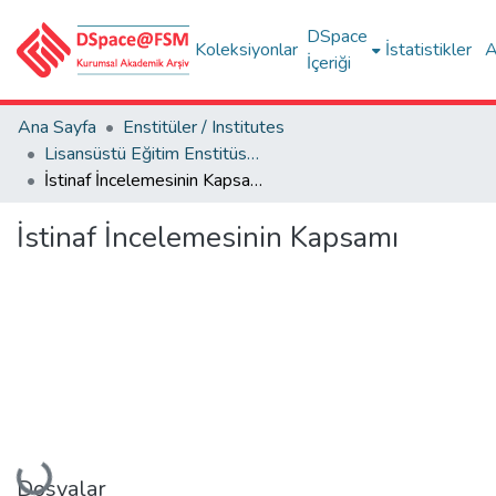
DSpace
Koleksiyonlar
İstatistikler
A
İçeriği
Ana Sayfa
Enstitüler / Institutes
Lisansüstü Eğitim Enstitüsü Tez Koleksiyonu
İstinaf İncelemesinin Kapsamı
İstinaf İncelemesinin Kapsamı
Yükleniyor...
Dosyalar