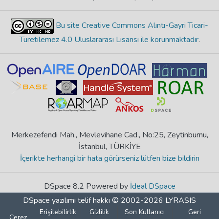
Bu site Creative Commons Alıntı-Gayri Ticari-
Türetilemez 4.0 Uluslararası Lisansı ile korunmaktadır
.
Merkezefendi Mah., Mevlevihane Cad., No:25, Zeytinburnu,
İstanbul, TÜRKİYE
İçerikte herhangi bir hata görürseniz lütfen bize bildirin
DSpace 8.2 Powered by
İdeal DSpace
DSpace yazılımı
telif hakkı © 2002-2026
LYRASIS
Erişilebilirlik
Gizlilik
Son Kullanıcı
Geri
Çerez