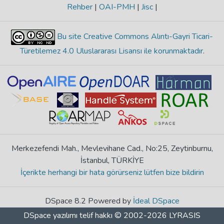
Rehber
|
OAI-PMH
|
Jisc
|
Bu site Creative Commons Alıntı-Gayri Ticari-
Türetilemez 4.0 Uluslararası Lisansı ile korunmaktadır
.
Merkezefendi Mah., Mevlevihane Cad., No:25, Zeytinburnu,
İstanbul, TÜRKİYE
İçerikte herhangi bir hata görürseniz lütfen bize bildirin
DSpace 8.2 Powered by
İdeal DSpace
DSpace yazılımı
telif hakkı © 2002-2026
LYRASIS