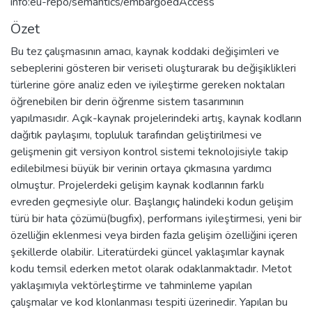
info:eu-repo/semantics/embargoedAccess
Özet
Bu tez çalışmasının amacı, kaynak koddaki değişimleri ve
sebeplerini gösteren bir veriseti oluşturarak bu değişiklikleri
türlerine göre analiz eden ve iyileştirme gereken noktaları
öğrenebilen bir derin öğrenme sistem tasarımının
yapılmasıdır. Açık-kaynak projelerindeki artış, kaynak kodların
dağıtık paylaşımı, topluluk tarafından geliştirilmesi ve
gelişmenin git versiyon kontrol sistemi teknolojisiyle takip
edilebilmesi büyük bir verinin ortaya çıkmasına yardımcı
olmuştur. Projelerdeki gelişim kaynak kodlarının farklı
evreden geçmesiyle olur. Başlangıç halindeki kodun gelişim
türü bir hata çözümü(bugfix), performans iyileştirmesi, yeni bir
özelliğin eklenmesi veya birden fazla gelişim özelliğini içeren
şekillerde olabilir. Literatürdeki güncel yaklaşımlar kaynak
kodu temsil ederken metot olarak odaklanmaktadır. Metot
yaklaşımıyla vektörleştirme ve tahminleme yapılan
çalışmalar ve kod klonlanması tespiti üzerinedir. Yapılan bu