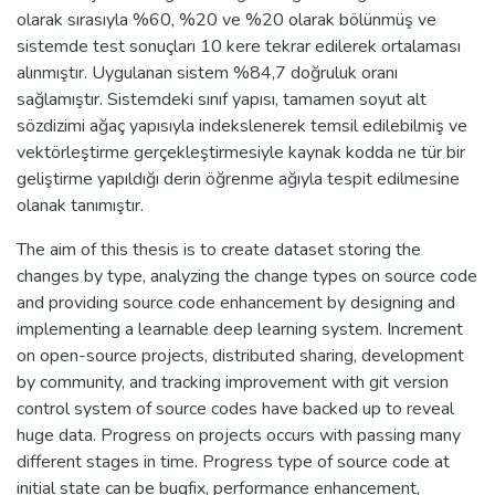
olarak sırasıyla %60, %20 ve %20 olarak bölünmüş ve
sistemde test sonuçları 10 kere tekrar edilerek ortalaması
alınmıştır. Uygulanan sistem %84,7 doğruluk oranı
sağlamıştır. Sistemdeki sınıf yapısı, tamamen soyut alt
sözdizimi ağaç yapısıyla indekslenerek temsil edilebilmiş ve
vektörleştirme gerçekleştirmesiyle kaynak kodda ne tür bir
geliştirme yapıldığı derin öğrenme ağıyla tespit edilmesine
olanak tanımıştır.
The aim of this thesis is to create dataset storing the
changes by type, analyzing the change types on source code
and providing source code enhancement by designing and
implementing a learnable deep learning system. Increment
on open-source projects, distributed sharing, development
by community, and tracking improvement with git version
control system of source codes have backed up to reveal
huge data. Progress on projects occurs with passing many
different stages in time. Progress type of source code at
initial state can be bugfix, performance enhancement,