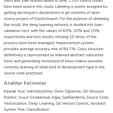
them and their related labels in time. 2300 source codes
have been used in this study. Labeling is purely assigned by
getting developer's declarations in git commits of open
source project of ElasticSearch. For the purpose of obtaining
the result, the deep learning network is divided into train-
validation-test with the values of 60%, 20% and 20%,
respectively and test results retrying 10 times of the
process have been averaged. Implemented system
provides average accuracy rate of 84.7%. Class structure
definitively is represented as indexed abstract subsyntax
trees and generating vectorized of trees makes possible
correctly learning of what kind of development type in the
source code practised.
Anahtar Kelimeler
Kaynak Kod
,
Vektörleştirme
,
Derin Öğrenme
,
Git Versiyon
Kontrol
,
Soyut Sözdizimsel Ağaç
,
Sınıflandırma
,
Source Code
,
Vectorization
,
Deep Learning
,
Git Version Control
,
Abstract
Syntax Tree
,
Classification