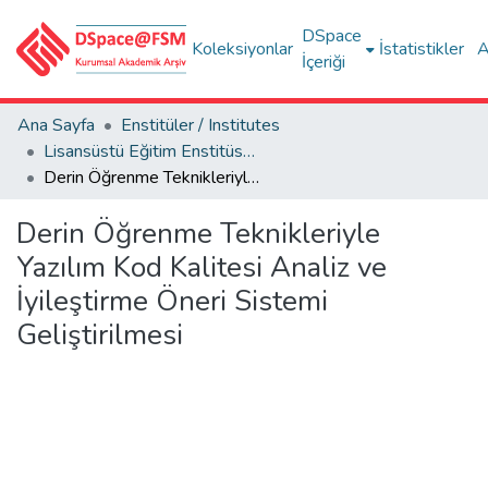
DSpace
Koleksiyonlar
İstatistikler
A
İçeriği
Ana Sayfa
Enstitüler / Institutes
Lisansüstü Eğitim Enstitüsü Tez Koleksiyonu
Derin Öğrenme Teknikleriyle Yazılım Kod Kalitesi Analiz ve İyileştirme Öneri Sistemi Geliştirilmesi
Derin Öğrenme Teknikleriyle
Yazılım Kod Kalitesi Analiz ve
İyileştirme Öneri Sistemi
Geliştirilmesi