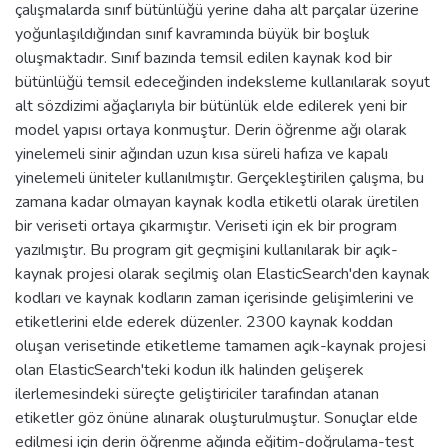
çalışmalarda sınıf bütünlüğü yerine daha alt parçalar üzerine
yoğunlaşıldığından sınıf kavramında büyük bir boşluk
oluşmaktadır. Sınıf bazında temsil edilen kaynak kod bir
bütünlüğü temsil edeceğinden indeksleme kullanılarak soyut
alt sözdizimi ağaçlarıyla bir bütünlük elde edilerek yeni bir
model yapısı ortaya konmuştur. Derin öğrenme ağı olarak
yinelemeli sinir ağından uzun kısa süreli hafıza ve kapalı
yinelemeli üniteler kullanılmıştır. Gerçekleştirilen çalışma, bu
zamana kadar olmayan kaynak kodla etiketli olarak üretilen
bir veriseti ortaya çıkarmıştır. Veriseti için ek bir program
yazılmıştır. Bu program git geçmişini kullanılarak bir açık-
kaynak projesi olarak seçilmiş olan ElasticSearch'den kaynak
kodları ve kaynak kodların zaman içerisinde gelişimlerini ve
etiketlerini elde ederek düzenler. 2300 kaynak koddan
oluşan verisetinde etiketleme tamamen açık-kaynak projesi
olan ElasticSearch'teki kodun ilk halinden gelişerek
ilerlemesindeki süreçte geliştiriciler tarafından atanan
etiketler göz önüne alınarak oluşturulmuştur. Sonuçlar elde
edilmesi için derin öğrenme ağında eğitim-doğrulama-test