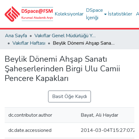
DSpace
Koleksiyonlar
İstatistikler
A
İçeriği
Ana Sayfa
Vakıflar Genel Müdürlüğü Yayınları
Vakıflar Haftası
Beylik Dönemi Ahşap Sanatı Şaheserlerinden Birgi Ulu Camii Pencere Kapakları
Beylik Dönemi Ahşap Sanatı
Şaheserlerinden Birgi Ulu Camii
Pencere Kapakları
Basit Öğe Kaydı
dc.contributor.author
Bayat, Ali Haydar
dc.date.accessioned
2014-03-04T15:27:07Z