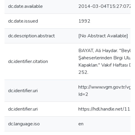
dc.date.available
2014-03-04T15:27:07Z
dc.date.issued
1992
dc.description.abstract
[No Abstract Available]
BAYAT, Ali Haydar. "Beyli
Şaheserlerinden Birgi Ulu 
dc.identifier.citation
Kapakları." Vakıf Haftası D
252.
http://www.vgm.gov.tr/vgm
dc.identifier.uri
Id=2
dc.identifier.uri
https://hdl.handle.net/11
dc.language.iso
en