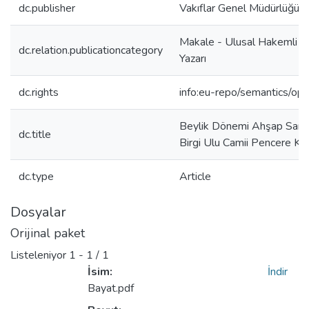
dc.publisher
Vakıflar Genel Müdürlüğü
Makale - Ulusal Hakemli D
dc.relation.publicationcategory
Yazarı
dc.rights
info:eu-repo/semantics/op
Beylik Dönemi Ahşap Sanat
dc.title
Birgi Ulu Camii Pencere Kap
dc.type
Article
Dosyalar
Orijinal paket
Listeleniyor
1 - 1 / 1
İsim:
İndir
Bayat.pdf