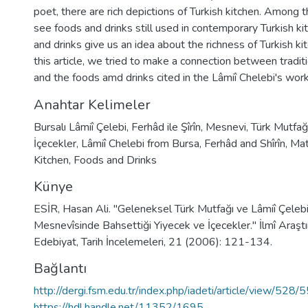
poet, there are rich depictions of Turkish kitchen. Among 
see foods and drinks still used in contemporary Turkish k
and drinks give us an idea about the richness of Turkish kit
this article, we tried to make a connection between traditi
and the foods amd drinks cited in the Lâmiî Chelebi's work
Anahtar Kelimeler
Bursalı Lâmiî Çelebi
,
Ferhâd ile Şîrîn
,
Mesnevi
,
Türk Mutfağ
İçecekler
,
Lâmiî Chelebi from Bursa
,
Ferhâd and Shîrîn
,
Mat
Kitchen
,
Foods and Drinks
Künye
ESİR, Hasan Ali. "Geleneksel Türk Mutfağı ve Lâmiî Çelebi'n
Mesnevîsinde Bahsettiği Yiyecek ve İçecekler." İlmî Araştır
Edebiyat, Tarih İncelemeleri, 21 (2006): 121-134.
Bağlantı
http://dergi.fsm.edu.tr/index.php/iadeti/article/view/528/
https://hdl.handle.net/11352/1695