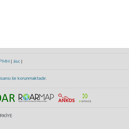
-PMH
|
Jisc
|
isansı ile korunmaktadır
.
ÜRKİYE