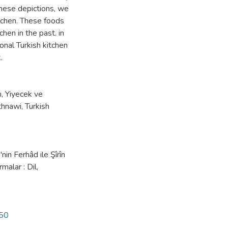
these depictions, we
itchen. These foods
chen in the past. in
onal Turkish kitchen
.
ı
,
Yiyecek ve
hnawi
,
Turkish
in Ferhâd ile Şîrîn
malar : Dil,
550