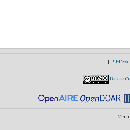
|
FSM Vakıf
Bu site Cr
Merke