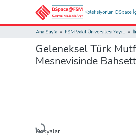
Koleksiyonlar
DSpace İç
Ana Sayfa
FSM Vakıf Üniversitesi Yayınları / Publications of FSM Vakif University
Geleneksel Türk Mutfa
Mesnevisinde Bahsetti
Yükleniyor...
Dosyalar