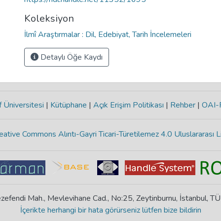
Koleksiyon
İlmî Araştırmalar : Dil, Edebiyat, Tarih İncelemeleri
Detaylı Öğe Kaydı
 Üniversitesi
|
Kütüphane
|
Açık Erişim Politikası
|
Rehber
|
OAI
eative Commons Alıntı-Gayri Ticari-Türetilemez 4.0 Uluslararası L
zefendi Mah., Mevlevihane Cad., No:25, Zeytinburnu, İstanbul, T
İçerikte herhangi bir hata görürseniz lütfen bize bildirin