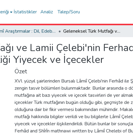
eriği
İstatistikler
Analiz
Talep/Soru
İlmî Araştırmalar : Dil, Edebiyat, Tarih İncelemeleri
Geleneksel Türk Mutfağı ve Lamii Çelebi'nin Ferhad ile Şirin Mesnevisinde Bahsettiği Yiyecek ve İçecekler
ğı ve Lamii Çelebi'nin Ferhad 
ği Yiyecek ve İçecekler
Özet
XVI. yüzyıl şairlerinden Bursalı Lâmiî Çelebi'nin Ferhâd ile
zengin tasvir bölümleri bulunmaktadır. Bunlar arasında o 
mutfağına ait bazı yiyecek ve içecek tasvirleri de yer alma
içecekler Türk mutfağının bugün olduğu gibi, geçmişte de ze
olduğuna dair bir fikir vermesi bakımından mühimdir. Maka
mutfağı hakkında bilgiler verildi ve bu bilgilerle Lâmiî Çele
yiyecek ve içecekler ilişkilendirildi. Bütün bunlar bir sonuçla
Ferhâd and Shîrîn mathnawi written by Lâmiî Chelebi of Bu