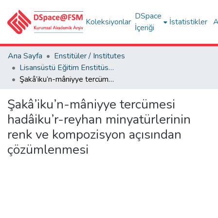
DSpace
Koleksiyonlar
İstatistikler
A
İçeriği
Ana Sayfa
Enstitüler / Institutes
Lisansüstü Eğitim Enstitüsü Tez Koleksiyonu
Şakâ’iku’n-mâniyye tercümesi hadâiku’r-reyhan minyatürlerinin renk ve kompozisyon açısından çözümlenmesi
Şakâ’iku’n-mâniyye tercümesi
hadâiku’r-reyhan minyatürlerinin
renk ve kompozisyon açısından
çözümlenmesi