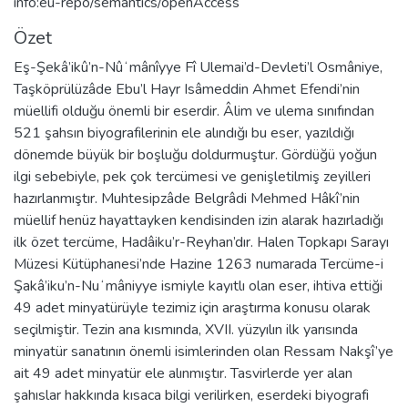
info:eu-repo/semantics/openAccess
Özet
Eş-Şekâ’ikû’n-Nûʻmânîyye Fî Ulemai’d-Devleti’l Osmâniye,
Taşköprülüzâde Ebu’l Hayr Isâmeddin Ahmet Efendi’nin
müellifi olduğu önemli bir eserdir. Âlim ve ulema sınıfından
521 şahsın biyografilerinin ele alındığı bu eser, yazıldığı
dönemde büyük bir boşluğu doldurmuştur. Gördüğü yoğun
ilgi sebebiyle, pek çok tercümesi ve genişletilmiş zeyilleri
hazırlanmıştır. Muhtesipzâde Belgrâdi Mehmed Hâkî’nin
müellif henüz hayattayken kendisinden izin alarak hazırladığı
ilk özet tercüme, Hadâiku’r-Reyhan’dır. Halen Topkapı Sarayı
Müzesi Kütüphanesi’nde Hazine 1263 numarada Tercüme-i
Şakâ’iku’n-Nuʻmâniyye ismiyle kayıtlı olan eser, ihtiva ettiği
49 adet minyatürüyle tezimiz için araştırma konusu olarak
seçilmiştir. Tezin ana kısmında, XVII. yüzyılın ilk yarısında
minyatür sanatının önemli isimlerinden olan Ressam Nakşî’ye
ait 49 adet minyatür ele alınmıştır. Tasvirlerde yer alan
şahıslar hakkında kısaca bilgi verilirken, eserdeki biyografi