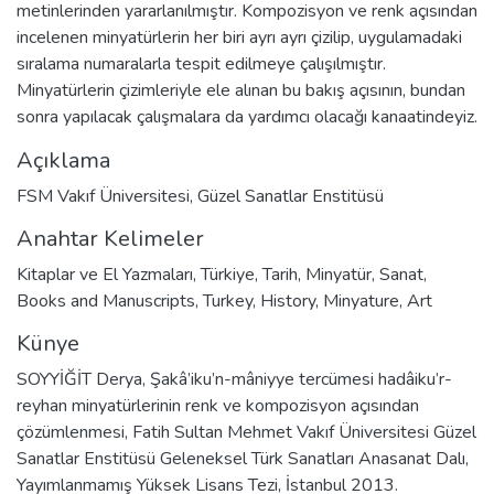
metinlerinden yararlanılmıştır. Kompozisyon ve renk açısından
incelenen minyatürlerin her biri ayrı ayrı çizilip, uygulamadaki
sıralama numaralarla tespit edilmeye çalışılmıştır.
Minyatürlerin çizimleriyle ele alınan bu bakış açısının, bundan
sonra yapılacak çalışmalara da yardımcı olacağı kanaatindeyiz.
Açıklama
FSM Vakıf Üniversitesi, Güzel Sanatlar Enstitüsü
Anahtar Kelimeler
Kitaplar ve El Yazmaları
,
Türkiye
,
Tarih
,
Minyatür
,
Sanat
,
Books and Manuscripts
,
Turkey
,
History
,
Minyature
,
Art
Künye
SOYYİĞİT Derya, Şakâ’iku’n-mâniyye tercümesi hadâiku’r-
reyhan minyatürlerinin renk ve kompozisyon açısından
çözümlenmesi, Fatih Sultan Mehmet Vakıf Üniversitesi Güzel
Sanatlar Enstitüsü Geleneksel Türk Sanatları Anasanat Dalı,
Yayımlanmamış Yüksek Lisans Tezi, İstanbul 2013.