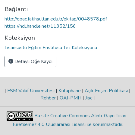
Bağlantı
http://opac.fatihsultan.edu.tr/ekitap/0048578.pdf
https://hdl.handle.net/11352/156
Koleksiyon
Lisansüstü Eğitim Enstitüsü Tez Koleksiyonu
Detaylı Öğe Kaydı
|
FSM Vakıf Üniversitesi
|
Kütüphane
|
Açık Erişim Politikası
|
Rehber
|
OAI-PMH
|
Jisc
|
Bu site Creative Commons Alıntı-Gayri Ticari-
Türetilemez 4.0 Uluslararası Lisansı ile korunmaktadır
.