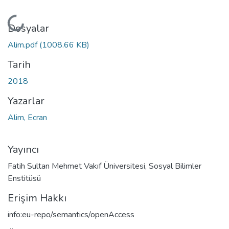
Yükleniyor...
Dosyalar
Alim.pdf
(1008.66 KB)
Tarih
2018
Yazarlar
Alim, Ecran
Yayıncı
Fatih Sultan Mehmet Vakıf Üniversitesi, Sosyal Bilimler
Enstitüsü
Erişim Hakkı
info:eu-repo/semantics/openAccess