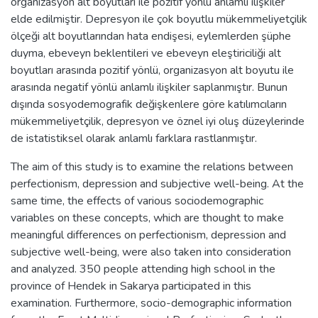
organizasyon alt boyutları ile pozitif yönlü anlamlı ilişkiler
elde edilmiştir. Depresyon ile çok boyutlu mükemmeliyetçilik
ölçeği alt boyutlarından hata endişesi, eylemlerden şüphe
duyma, ebeveyn beklentileri ve ebeveyn eleştiriciliği alt
boyutları arasında pozitif yönlü, organizasyon alt boyutu ile
arasında negatif yönlü anlamlı ilişkiler saplanmıştır. Bunun
dışında sosyodemografik değişkenlere göre katılımcıların
mükemmeliyetçilik, depresyon ve öznel iyi oluş düzeylerinde
de istatistiksel olarak anlamlı farklara rastlanmıştır.
The aim of this study is to examine the relations between
perfectionism, depression and subjective well-being. At the
same time, the effects of various sociodemographic
variables on these concepts, which are thought to make
meaningful differences on perfectionism, depression and
subjective well-being, were also taken into consideration
and analyzed. 350 people attending high school in the
province of Hendek in Sakarya participated in this
examination. Furthermore, socio-demographic information