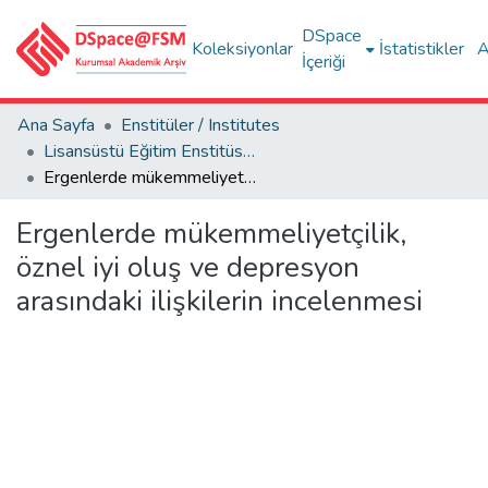
DSpace
Koleksiyonlar
İstatistikler
A
İçeriği
Ana Sayfa
Enstitüler / Institutes
Lisansüstü Eğitim Enstitüsü Tez Koleksiyonu
Ergenlerde mükemmeliyetçilik, öznel iyi oluş ve depresyon arasındaki ilişkilerin incelenmesi
Ergenlerde mükemmeliyetçilik,
öznel iyi oluş ve depresyon
arasındaki ilişkilerin incelenmesi