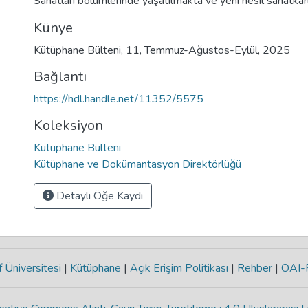
Sanatları bölümlerinde yaşatılmakta ve yeni nesil sanatkârl
Künye
Kütüphane Bülteni, 11, Temmuz-Ağustos-Eylül, 2025
Bağlantı
https://hdl.handle.net/11352/5575
Koleksiyon
Kütüphane Bülteni
Kütüphane ve Dokümantasyon Direktörlüğü
Detaylı Öğe Kaydı
 Üniversitesi
|
Kütüphane
|
Açık Erişim Politikası
|
Rehber
|
OAI