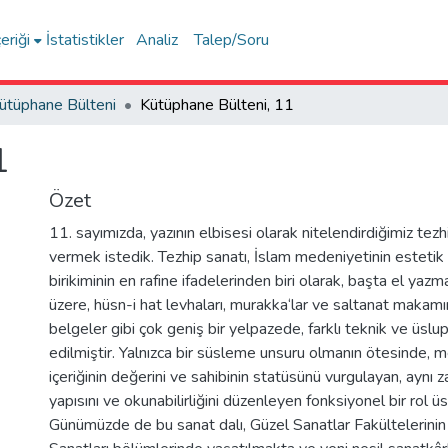
eriği
İstatistikler
Analiz
Talep/Soru
ütüphane Bülteni
Kütüphane Bülteni, 11
1
Özet
11. sayımızda, yazının elbisesi olarak nitelendirdiğimiz tezh
vermek istedik. Tezhip sanatı, İslam medeniyetinin estetik
birikiminin en rafine ifadelerinden biri olarak, başta el yaz
üzere, hüsn-i hat levhaları, murakka‘lar ve saltanat makam
belgeler gibi çok geniş bir yelpazede, farklı teknik ve üslup
edilmiştir. Yalnızca bir süsleme unsuru olmanın ötesinde, me
içeriğinin değerini ve sahibinin statüsünü vurgulayan, aynı
yapısını ve okunabilirliğini düzenleyen fonksiyonel bir rol üs
Günümüzde de bu sanat dalı, Güzel Sanatlar Fakültelerini