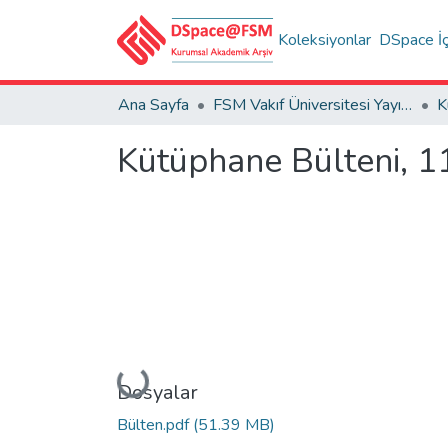
Koleksiyonlar
DSpace İç
Ana Sayfa
FSM Vakıf Üniversitesi Yayınları / Publications of FSM Vakif University
K
Kütüphane Bülteni, 1
Yükleniyor...
Dosyalar
Bülten.pdf
(51.39 MB)