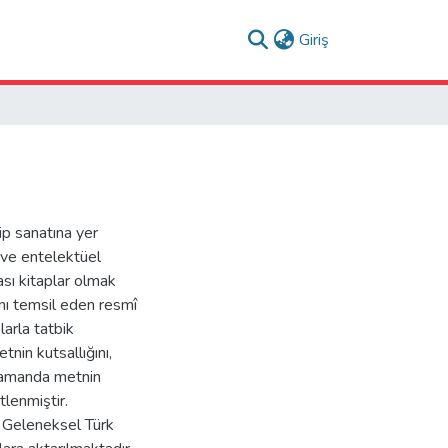
(current)
Giriş
ip sanatına yer
 ve entelektüel
ması kitaplar olmak
ını temsil eden resmî
larla tatbik
tnin kutsallığını,
 zamanda metnin
tlenmiştir.
n Geleneksel Türk