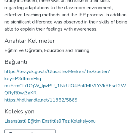
study increased, there was an increase in their skills
regarding adaptations to the classroom environment,
effective teaching methods and the IEP process. In addition,
no significant difference was observed in their skills of being
able to explain their feelings with awareness.
Anahtar Kelimeler
Eğitim ve Öğretim
,
Education and Training
Bağlantı
https://tez.yok.gov.tr/UlusalTezMerkezi/TezGoster?
key=P3dtmmHrq-
mzEcmCLi1CqW_IjwPU_1NkUIO4PnKMtVLYVkREsct2W
QRyR0wl3aKR
https://hdl.handle.net/11352/5869
Koleksiyon
Lisansüstü Eğitim Enstitüsü Tez Koleksiyonu