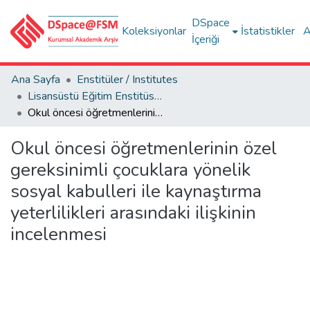
DSpace
Koleksiyonlar
İstatistikler
A
İçeriği
Ana Sayfa
Enstitüler / Institutes
Lisansüstü Eğitim Enstitüsü Tez Koleksiyonu
Okul öncesi öğretmenlerinin özel gereksinimli çocuklara yönelik sosyal kabulleri ile kaynaştırma yeterlilikleri arasındaki ilişkinin incelenmesi
Okul öncesi öğretmenlerinin özel
gereksinimli çocuklara yönelik
sosyal kabulleri ile kaynaştırma
yeterlilikleri arasındaki ilişkinin
incelenmesi