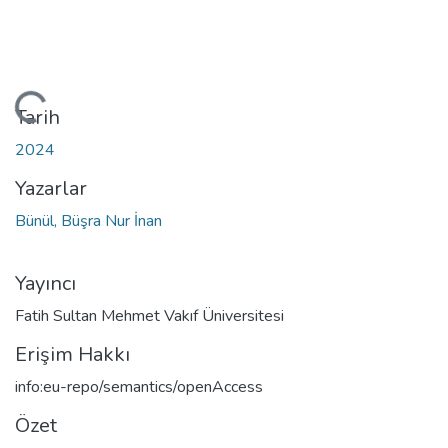
eniyor...
Tarih
2024
Yazarlar
Bünül, Büşra Nur İnan
Yayıncı
Fatih Sultan Mehmet Vakıf Üniversitesi
Erişim Hakkı
info:eu-repo/semantics/openAccess
Özet