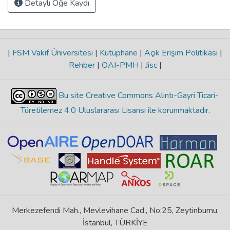
Detaylı Öğe Kaydı
|
FSM Vakıf Üniversitesi
|
Kütüphane
|
Açık Erişim Politikası
|
Rehber
|
OAI-PMH
|
Jisc
|
Bu site Creative Commons Alıntı-Gayri Ticari-
Türetilemez 4.0 Uluslararası Lisansı ile korunmaktadır
.
Merkezefendi Mah., Mevlevihane Cad., No:25, Zeytinburnu,
İstanbul, TÜRKİYE