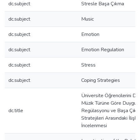
dc.subject
Stresle Başa Çıkma
dc.subject
Music
dc.subject
Emotion
dc.subject
Emotion Regulation
dc.subject
Stress
dc.subject
Coping Strategies
Üniversite Öğrencilerini Din
Müzik Türüne Göre Duygu
dc.title
Regülasyonu ve Başa Çık
Stratejileri Arasındaki İlişki
İncelenmesi