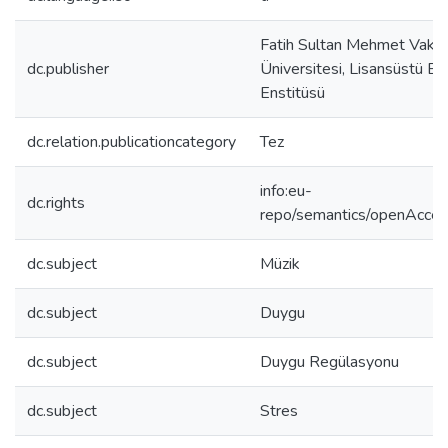
Fatih Sultan Mehmet Vakıf
dc.publisher
Üniversitesi, Lisansüstü Eğ
Enstitüsü
dc.relation.publicationcategory
Tez
info:eu-
dc.rights
repo/semantics/openAcce
dc.subject
Müzik
dc.subject
Duygu
dc.subject
Duygu Regülasyonu
dc.subject
Stres