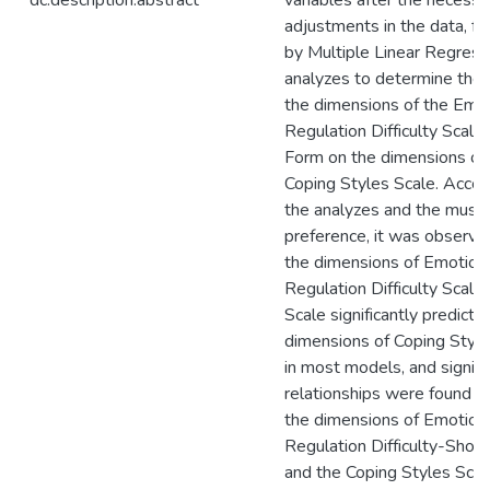
dc.description.abstract
variables after the necessa
adjustments in the data, f
by Multiple Linear Regress
analyzes to determine the 
the dimensions of the Emo
Regulation Difficulty Scale
Form on the dimensions of
Coping Styles Scale. Accor
the analyzes and the music
preference, it was observe
the dimensions of Emotion
Regulation Difficulty Scale
Scale significantly predicte
dimensions of Coping Style
in most models, and signifi
relationships were found 
the dimensions of Emotion
Regulation Difficulty-Shor
and the Coping Styles Scal