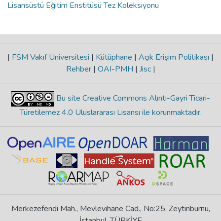
Lisansüstü Eğitim Enstitüsü Tez Koleksiyonu
|
FSM Vakıf Üniversitesi
|
Kütüphane
|
Açık Erişim Politikası
|
Rehber
|
OAI-PMH
|
Jisc
|
Bu site Creative Commons Alıntı-Gayri Ticari-
Türetilemez 4.0 Uluslararası Lisansı ile korunmaktadır
.
Merkezefendi Mah., Mevlevihane Cad., No:25, Zeytinburnu,
İstanbul, TÜRKİYE