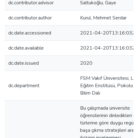
dc.contributor.advisor
Saltukoğlu, Gaye
dc.contributor.author
Kurul, Mehmet Serdar
dc.date.accessioned
2021-04-20T13:16:03Z
dc.date.available
2021-04-20T13:16:03Z
dc.date.issued
2020
FSM Vakıf Üniversitesi, Li
dc.department
Eğitim Enstitüsü, Psikoloji
Bilim Dalı
Bu çalışmada üniversite
öğrencilerinin dinledikleri m
türlerine göre duygu regül
başa çıkma stratejileri aras
ilişkinin incelenmesi