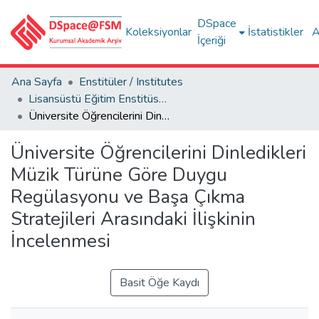
DSpace
Koleksiyonlar
İstatistikler
A
İçeriği
Ana Sayfa
Enstitüler / Institutes
Lisansüstü Eğitim Enstitüsü Tez Koleksiyonu
Üniversite Öğrencilerini Dinledikleri Müzik Türüne Göre Duygu Regülasyonu ve Başa Çıkma Stratejileri Arasındaki İlişkinin İncelenmesi
Üniversite Öğrencilerini Dinledikleri
Müzik Türüne Göre Duygu
Regülasyonu ve Başa Çıkma
Stratejileri Arasındaki İlişkinin
İncelenmesi
Basit Öğe Kaydı