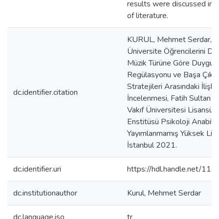
results were discussed in t
of literature.
KURUL, Mehmet Serdar,
Üniversite Öğrencilerini Din
Müzik Türüne Göre Duygu
Regülasyonu ve Başa Çık
Stratejileri Arasındaki İlişki
dc.identifier.citation
İncelenmesi, Fatih Sultan
Vakıf Üniversitesi Lisansüs
Enstitüsü Psikoloji Anabilim
Yayımlanmamış Yüksek Lisa
İstanbul 2021.
dc.identifier.uri
https://hdl.handle.net/11
dc.institutionauthor
Kurul, Mehmet Serdar
dc.language.iso
tr