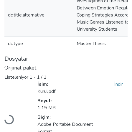
Investigation of the Relati
Between Emotion Regulati
dc.title.alternative
Coping Strategies Accordin
Music Genres Listened to 
University Students
dc.type
Master Thesis
Dosyalar
Orijinal paket
Listeleniyor
1 - 1 / 1
İsim:
İndir
Kurul.pdf
Boyut:
1.19 MB
Biçim:
Yükleniyor...
Adobe Portable Document
Format