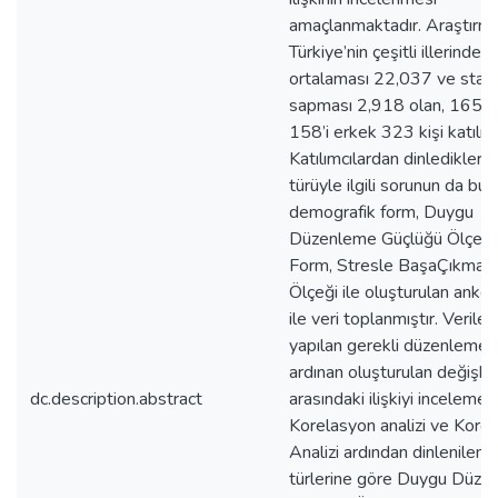
amaçlanmaktadır. Araştırm
Türkiye’nin çeşitli illerinden,
ortalaması 22,037 ve stan
sapması 2,918 olan, 165’i 
158’i erkek 323 kişi katılmış
Katılımcılardan dinledikleri 
türüyle ilgili sorunun da bu
demografik form, Duygu
Düzenleme Güçlüğü Ölçeği
Form, Stresle BaşaÇıkma Ta
Ölçeği ile oluşturulan anke
ile veri toplanmıştır. Verile
yapılan gerekli düzenlemele
ardınan oluşturulan değişke
dc.description.abstract
arasındaki ilişkiyi incelemek 
Korelasyon analizi ve Kore
Analizi ardından dinlenilen 
türlerine göre Duygu Düze