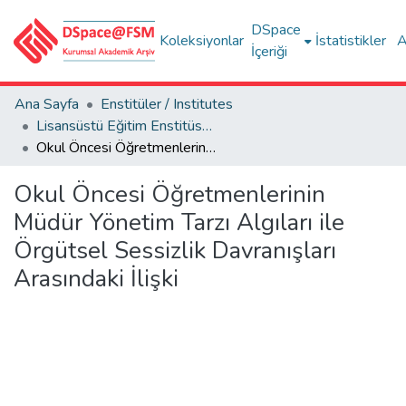
DSpace
Koleksiyonlar
İstatistikler
A
İçeriği
Ana Sayfa
Enstitüler / Institutes
Lisansüstü Eğitim Enstitüsü Tez Koleksiyonu
Okul Öncesi Öğretmenlerinin Müdür Yönetim Tarzı Algıları ile Örgütsel Sessizlik Davranışları Arasındaki İlişki
Okul Öncesi Öğretmenlerinin
Müdür Yönetim Tarzı Algıları ile
Örgütsel Sessizlik Davranışları
Arasındaki İlişki