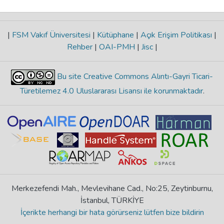
|
FSM Vakıf Üniversitesi
|
Kütüphane
|
Açık Erişim Politikası
|
Rehber
|
OAI-PMH
|
Jisc
|
Bu site Creative Commons Alıntı-Gayri Ticari-
Türetilemez 4.0 Uluslararası Lisansı ile korunmaktadır
.
Merkezefendi Mah., Mevlevihane Cad., No:25, Zeytinburnu,
İstanbul, TÜRKİYE
İçerikte herhangi bir hata görürseniz lütfen bize bildirin