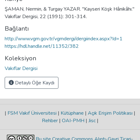
ŞAMAN, Nermin, & Turgay YAZAR. "Kayseri Köşk Hânikâhı."
Vakıflar Dergisi, 22 (1991): 301-314.
Bağlantı
http://www.vgm.gov.tr/vgmdergi/dergiindex.aspx?Id=1
https://hdl.handle.net/11352/382
Koleksiyon
Vakıflar Dergisi
Detaylı Öğe Kaydı
|
FSM Vakıf Üniversitesi
|
Kütüphane
|
Açık Erişim Politikası
|
Rehber
|
OAI-PMH
|
Jisc
|
Bu site Creative Commons Alıntı-Gayri Ticari-