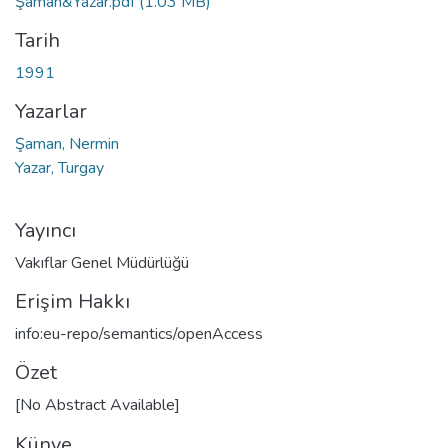
Şaman&Yazar.pdf
(1.03 MB)
Tarih
1991
Yazarlar
Şaman, Nermin
Yazar, Turgay
Yayıncı
Vakıflar Genel Müdürlüğü
Erişim Hakkı
info:eu-repo/semantics/openAccess
Özet
[No Abstract Available]
Künye