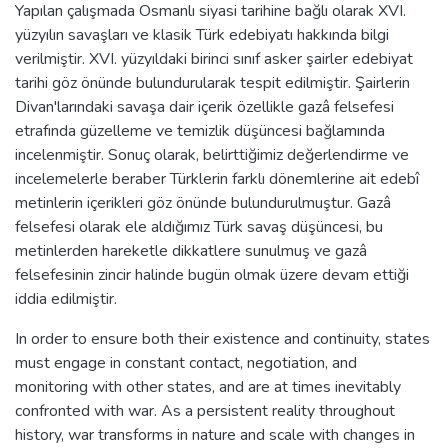
Yapılan çalışmada Osmanlı siyasi tarihine bağlı olarak XVI.
yüzyılın savaşları ve klasik Türk edebiyatı hakkında bilgi
verilmiştir. XVI. yüzyıldaki birinci sınıf asker şairler edebiyat
tarihi göz önünde bulundurularak tespit edilmiştir. Şairlerin
Divan'larındaki savaşa dair içerik özellikle gazâ felsefesi
etrafında güzelleme ve temizlik düşüncesi bağlamında
incelenmiştir. Sonuç olarak, belirttiğimiz değerlendirme ve
incelemelerle beraber Türklerin farklı dönemlerine ait edebî
metinlerin içerikleri göz önünde bulundurulmuştur. Gazâ
felsefesi olarak ele aldığımız Türk savaş düşüncesi, bu
metinlerden hareketle dikkatlere sunulmuş ve gazâ
felsefesinin zincir halinde bugün olmak üzere devam ettiği
iddia edilmiştir.
In order to ensure both their existence and continuity, states
must engage in constant contact, negotiation, and
monitoring with other states, and are at times inevitably
confronted with war. As a persistent reality throughout
history, war transforms in nature and scale with changes in