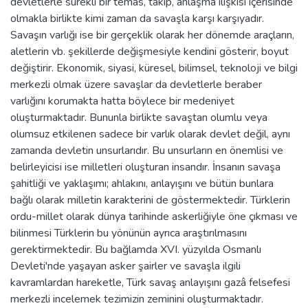
devletlerle sürekli bir temas, takip, anlaşma ilişkisi içerisinde
olmakla birlikte kimi zaman da savaşla karşı karşıyadır.
Savaşın varlığı ise bir gerçeklik olarak her dönemde araçların,
aletlerin vb. şekillerde değişmesiyle kendini gösterir, boyut
değiştirir. Ekonomik, siyasi, küresel, bilimsel, teknoloji ve bilgi
merkezli olmak üzere savaşlar da devletlerle beraber
varlığını korumakta hatta böylece bir medeniyet
oluşturmaktadır. Bununla birlikte savaştan olumlu veya
olumsuz etkilenen sadece bir varlık olarak devlet değil, aynı
zamanda devletin unsurlarıdır. Bu unsurların en önemlisi ve
belirleyicisi ise milletleri oluşturan insandır. İnsanın savaşa
şahitliği ve yaklaşımı; ahlakını, anlayışını ve bütün bunlara
bağlı olarak milletin karakterini de göstermektedir. Türklerin
ordu-millet olarak dünya tarihinde askerliğiyle öne çıkması ve
bilinmesi Türklerin bu yönünün ayrıca araştırılmasını
gerektirmektedir. Bu bağlamda XVI. yüzyılda Osmanlı
Devleti'nde yaşayan asker şairler ve savaşla ilgili
kavramlardan hareketle, Türk savaş anlayışını gazâ felsefesi
merkezli incelemek tezimizin zeminini oluşturmaktadır.