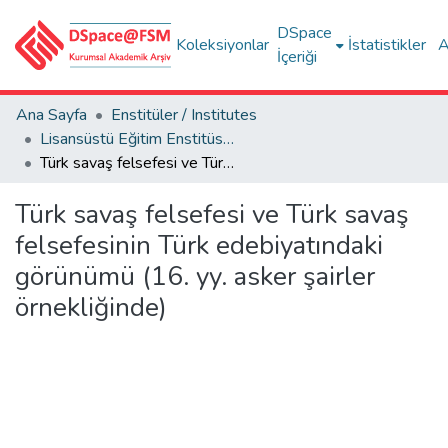
DSpace
Koleksiyonlar
İstatistikler
A
İçeriği
Ana Sayfa
Enstitüler / Institutes
Lisansüstü Eğitim Enstitüsü Tez Koleksiyonu
Türk savaş felsefesi ve Türk savaş felsefesinin Türk edebiyatındaki görünümü (16. yy. asker şairler örnekliğinde)
Türk savaş felsefesi ve Türk savaş
felsefesinin Türk edebiyatındaki
görünümü (16. yy. asker şairler
örnekliğinde)