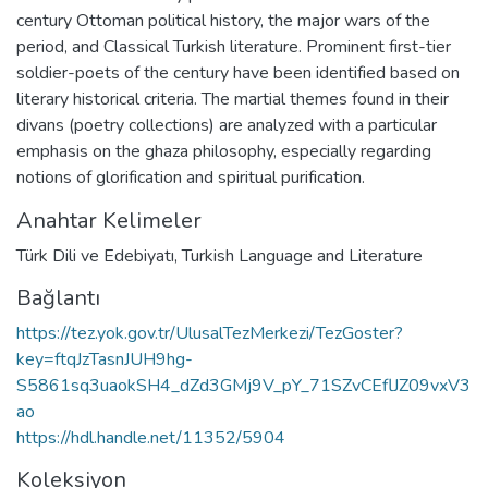
century Ottoman political history, the major wars of the
period, and Classical Turkish literature. Prominent first-tier
soldier-poets of the century have been identified based on
literary historical criteria. The martial themes found in their
divans (poetry collections) are analyzed with a particular
emphasis on the ghaza philosophy, especially regarding
notions of glorification and spiritual purification.
Anahtar Kelimeler
Türk Dili ve Edebiyatı
,
Turkish Language and Literature
Bağlantı
https://tez.yok.gov.tr/UlusalTezMerkezi/TezGoster?
key=ftqJzTasnJUH9hg-
S5861sq3uaokSH4_dZd3GMj9V_pY_71SZvCEflJZ09vxV3
ao
https://hdl.handle.net/11352/5904
Koleksiyon