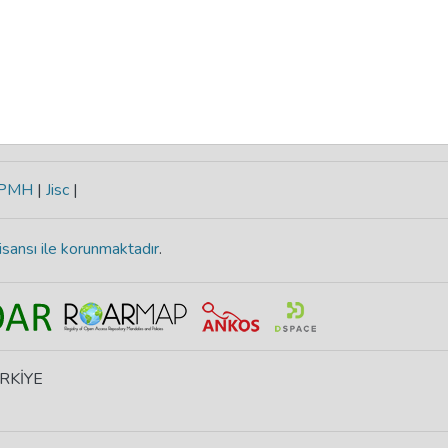
-PMH
|
Jisc
|
isansı ile korunmaktadır
.
ÜRKİYE