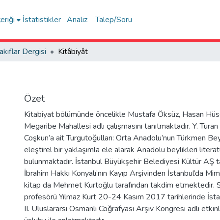
eriği
İstatistikler
Analiz
Talep/Soru
akıflar Dergisi
Kitâbiyât
Özet
Kitabiyat bölümünde öncelikle Mustafa Öksüz, Hasan Hüs
Megaribe Mahallesi adlı çalışmasını tanıtmaktadır. Y. Tura
Coşkun’a ait Turgutoğulları: Orta Anadolu’nun Türkmen Beyl
eleştirel bir yaklaşımla ele alarak Anadolu beylikleri litera
bulunmaktadır. İstanbul Büyükşehir Belediyesi Kültür AŞ t
İbrahim Hakkı Konyalı’nın Kayıp Arşivinden İstanbul’da Mima
kitap da Mehmet Kurtoğlu tarafından takdim etmektedir. S
profesörü Yılmaz Kurt 20-24 Kasım 2017 tarihlerinde İst
II. Uluslararsı Osmanlı Coğrafyası Arşiv Kongresi adlı etkin