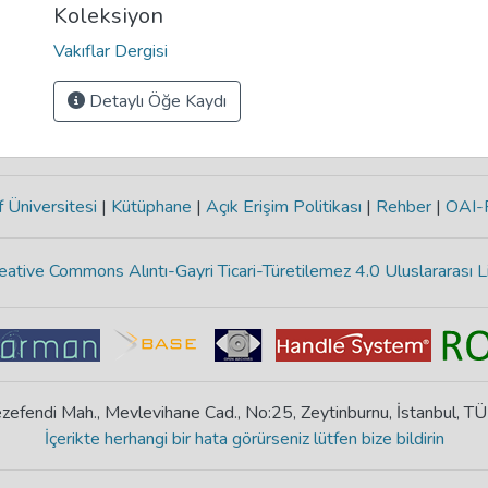
Koleksiyon
Vakıflar Dergisi
Detaylı Öğe Kaydı
 Üniversitesi
|
Kütüphane
|
Açık Erişim Politikası
|
Rehber
|
OAI
eative Commons Alıntı-Gayri Ticari-Türetilemez 4.0 Uluslararası L
zefendi Mah., Mevlevihane Cad., No:25, Zeytinburnu, İstanbul, T
İçerikte herhangi bir hata görürseniz lütfen bize bildirin