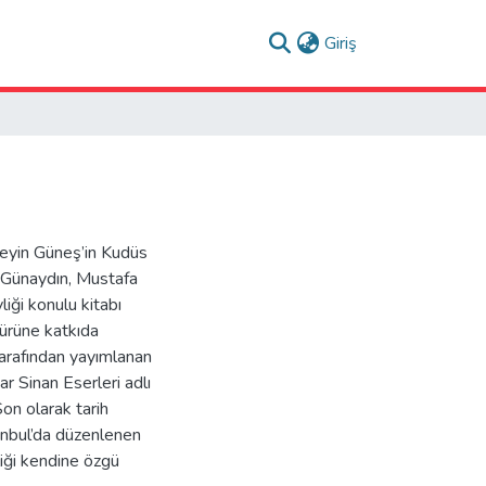
(current)
Giriş
eyin Güneş’in Kudüs
n Günaydın, Mustafa
iği konulu kitabı
türüne katkıda
arafından yayımlanan
r Sinan Eserleri adlı
on olarak tarih
anbul’da düzenlenen
liği kendine özgü