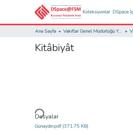
Koleksiyonlar
DSpace İç
Ana Sayfa
Vakıflar Genel Müdürlüğü Yayınları
V
Kitâbiyât
Yükleniyor...
Dosyalar
Günaydın.pdf
(371.75 KB)