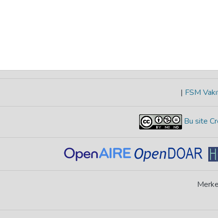
|
FSM Vakıf
Bu site Cr
Merke