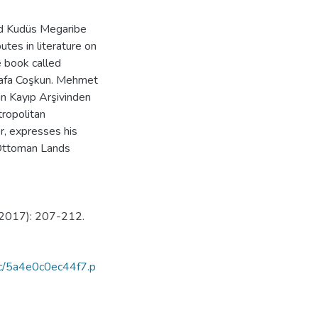
led Kudüs Megaribe
tes in literature on
e book called
stafa Coşkun. Mehmet
ın Kayıp Arşivinden
tropolitan
or, expresses his
 Ottoman Lands
 (2017): 207-212.
29c/5a4e0c0ec44f7.p