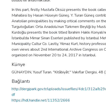
üslubu ile anlatmaktadır.
In this part, firstly Mustafa Öksüz presents the book cal
Mahallesi by Hasan Hüseyin Güneş. Y. Turan Güneş contribu
Anatolian principalities by making critical comments on th
Turgutoğulları: Orta Anadolu’nun Türkmen Beyliği by Mu
Kurdoğlu presents the book titled İbrahim Hakkı Konyalı’n
İstanbul’da Mimar Sinan Eserleri published by Istanbul Me
Municipality Cultur Co. Lastly, Yılmaz Kurt, history profess
own views about 2nd International Archive Congress on
organized on November 20 to 24, 2017 in Istanbul.
Künye
GÜNAYDIN, Yusuf Turan. "Kitâbiyât." Vakıflar Dergisi, 48
Bağlantı
http://dergipark.gov.tr/uploads/issuefiles/4dc1/312a/b
df
https://hdl.handle.net/11352/2666