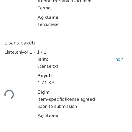
Adobe Portable Document
Format
Açıklama:
Tercümeler
Lisans paketi
Listeleniyor
1 - 1 / 1
İsim:
İndir
license.txt
Boyut:
1.71 KB
niyor...
Biçim:
Item-specific license agreed
upon to submission
Açıklama: