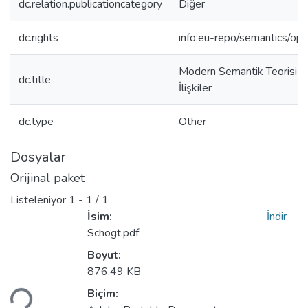
dc.relation.publicationcategory
Diğer
dc.rights
info:eu-repo/semantics/op
Modern Semantik Teorisi il
dc.title
İlişkiler
dc.type
Other
Dosyalar
Orijinal paket
Listeleniyor
1 - 1 / 1
İsim:
İndir
Schogt.pdf
Boyut:
876.49 KB
niyor...
Biçim: