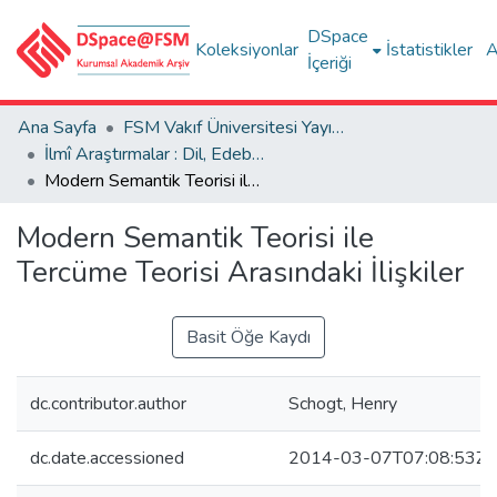
DSpace
Koleksiyonlar
İstatistikler
A
İçeriği
Ana Sayfa
FSM Vakıf Üniversitesi Yayınları / Publications of FSM Vakif University
İlmî Araştırmalar : Dil, Edebiyat, Tarih İncelemeleri
Modern Semantik Teorisi ile Tercüme Teorisi Arasındaki İlişkiler
Modern Semantik Teorisi ile
Tercüme Teorisi Arasındaki İlişkiler
Basit Öğe Kaydı
dc.contributor.author
Schogt, Henry
dc.date.accessioned
2014-03-07T07:08:53Z