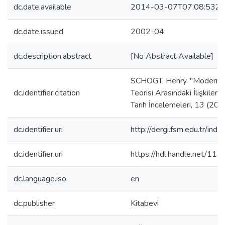
dc.date.available
2014-03-07T07:08:53Z
dc.date.issued
2002-04
dc.description.abstract
[No Abstract Available]
SCHOGT, Henry. "Modern Se
dc.identifier.citation
Teorisi Arasındaki İlişkiler."
Tarih İncelemeleri, 13 (20
dc.identifier.uri
http://dergi.fsm.edu.tr/ind
dc.identifier.uri
https://hdl.handle.net/11
dc.language.iso
en
dc.publisher
Kitabevi