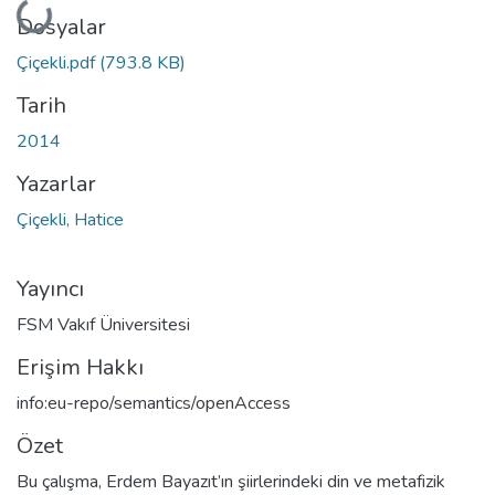
Yükleniyor...
Dosyalar
Çiçekli.pdf
(793.8 KB)
Tarih
2014
Yazarlar
Çiçekli, Hatice
Yayıncı
FSM Vakıf Üniversitesi
Erişim Hakkı
info:eu-repo/semantics/openAccess
Özet
Bu çalışma, Erdem Bayazıt’ın şiirlerindeki din ve metafizik