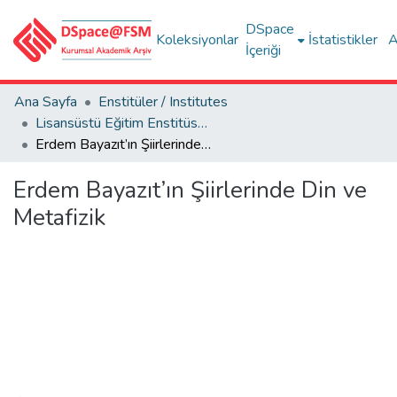
DSpace
Koleksiyonlar
İstatistikler
A
İçeriği
Ana Sayfa
Enstitüler / Institutes
Lisansüstü Eğitim Enstitüsü Tez Koleksiyonu
Erdem Bayazıt’ın Şiirlerinde Din ve Metafizik
Erdem Bayazıt’ın Şiirlerinde Din ve
Metafizik