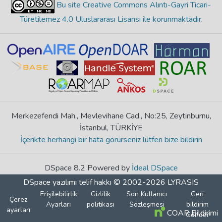
Bu site Creative Commons Alıntı-Gayri Ticari-
Türetilemez 4.0 Uluslararası Lisansı ile korunmaktadır
.
Merkezefendi Mah., Mevlevihane Cad., No:25, Zeytinburnu,
İstanbul, TÜRKİYE
İçerikte herhangi bir hata görürseniz lütfen bize bildirin
DSpace 8.2 Powered by
İdeal DSpace
DSpace yazılımı
telif hakkı © 2002-2026
LYRASIS
Erişilebilirlik
Gizlilik
Son Kullanıcı
Geri
Çerez
Ayarları
politikası
Sözleşmesi
bildirim
ayarları
COAR Bildirimi
Gönder