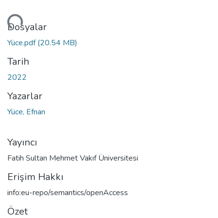
niyor...
Dosyalar
Yüce.pdf
(20.54 MB)
Tarih
2022
Yazarlar
Yüce, Efnan
Yayıncı
Fatih Sultan Mehmet Vakıf Üniversitesi
Erişim Hakkı
info:eu-repo/semantics/openAccess
Özet