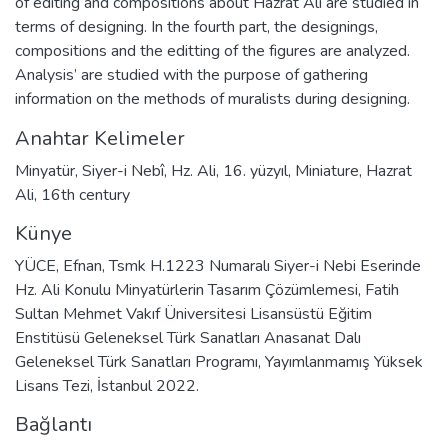
of editing and compositions about Hazrat Ali are studied in
terms of designing. In the fourth part, the designings,
compositions and the editting of the figures are analyzed.
Analysis’ are studied with the purpose of gathering
information on the methods of muralists during designing.
Anahtar Kelimeler
Minyatür
,
Siyer-i Nebî
,
Hz. Ali
,
16. yüzyıl
,
Miniature
,
Hazrat
Ali
,
16th century
Künye
YÜCE, Efnan, Tsmk H.1223 Numaralı Siyer-i Nebi Eserinde
Hz. Ali Konulu Minyatürlerin Tasarım Çözümlemesi, Fatih
Sultan Mehmet Vakıf Üniversitesi Lisansüstü Eğitim
Enstitüsü Geleneksel Türk Sanatları Anasanat Dalı
Geleneksel Türk Sanatları Programı, Yayımlanmamış Yüksek
Lisans Tezi, İstanbul 2022.
Bağlantı