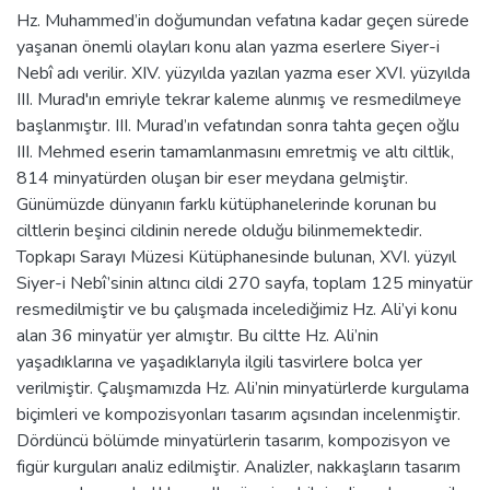
Hz. Muhammed’in doğumundan vefatına kadar geçen sürede
yaşanan önemli olayları konu alan yazma eserlere Siyer-i
Nebî adı verilir. XIV. yüzyılda yazılan yazma eser XVI. yüzyılda
III. Murad'ın emriyle tekrar kaleme alınmış ve resmedilmeye
başlanmıştır. III. Murad’ın vefatından sonra tahta geçen oğlu
III. Mehmed eserin tamamlanmasını emretmiş ve altı ciltlik,
814 minyatürden oluşan bir eser meydana gelmiştir.
Günümüzde dünyanın farklı kütüphanelerinde korunan bu
ciltlerin beşinci cildinin nerede olduğu bilinmemektedir.
Topkapı Sarayı Müzesi Kütüphanesinde bulunan, XVI. yüzyıl
Siyer-i Nebî’sinin altıncı cildi 270 sayfa, toplam 125 minyatür
resmedilmiştir ve bu çalışmada incelediğimiz Hz. Ali’yi konu
alan 36 minyatür yer almıştır. Bu ciltte Hz. Ali’nin
yaşadıklarına ve yaşadıklarıyla ilgili tasvirlere bolca yer
verilmiştir. Çalışmamızda Hz. Ali’nin minyatürlerde kurgulama
biçimleri ve kompozisyonları tasarım açısından incelenmiştir.
Dördüncü bölümde minyatürlerin tasarım, kompozisyon ve
figür kurguları analiz edilmiştir. Analizler, nakkaşların tasarım