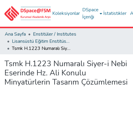
DSpace
Koleksiyonlar
İstatistikler
A
İçeriği
Ana Sayfa
Enstitüler / Institutes
Lisansüstü Eğitim Enstitüsü Tez Koleksiyonu
Tsmk H.1223 Numaralı Siyer-i Nebi Eserinde Hz. Ali Konulu Minyatürlerin Tasarım Çözümlemesi
Tsmk H.1223 Numaralı Siyer-i Nebi
Eserinde Hz. Ali Konulu
Minyatürlerin Tasarım Çözümlemesi