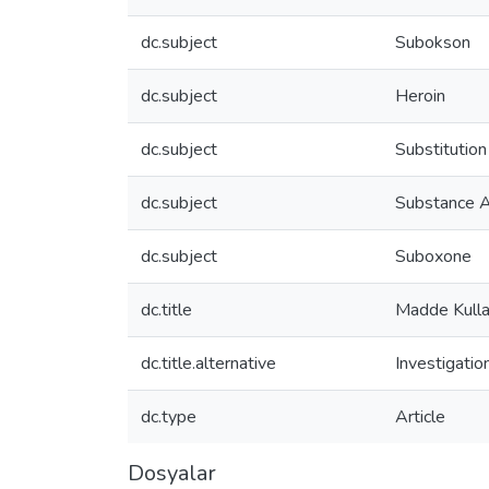
dc.subject
Subokson
dc.subject
Heroin
dc.subject
Substitutio
dc.subject
Substance A
dc.subject
Suboxone
dc.title
Madde Kullan
dc.title.alternative
Investigatio
dc.type
Article
Dosyalar