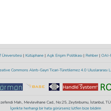
 Üniversitesi
|
Kütüphane
|
Açık Erişim Politikası
|
Rehber
|
OAI
eative Commons Alıntı-Gayri Ticari-Türetilemez 4.0 Uluslararası L
zefendi Mah., Mevlevihane Cad., No:25, Zeytinburnu, İstanbul, T
İçerikte herhangi bir hata görürseniz lütfen bize bildirin