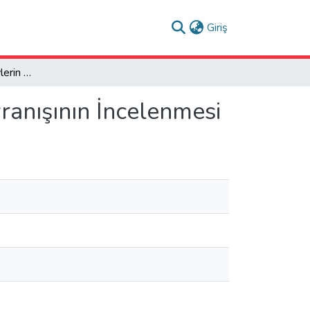
(current)
Giriş
Madde Kullanan Bireylerin Sokaktan İlaç Alma Davranışının İncelenmesi
ranışının İncelenmesi