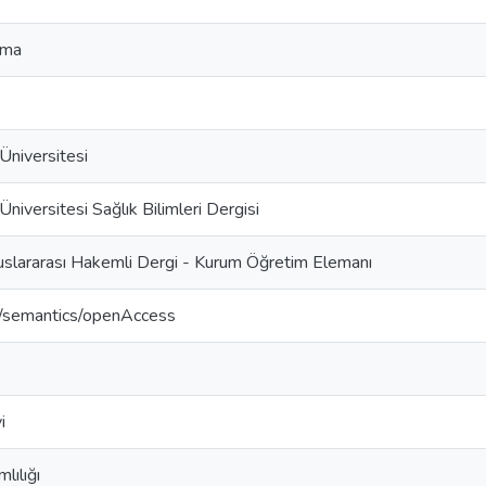
tma
niversitesi
iversitesi Sağlık Bilimleri Dergisi
uslararası Hakemli Dergi - Kurum Öğretim Elemanı
o/semantics/openAccess
i
lılığı