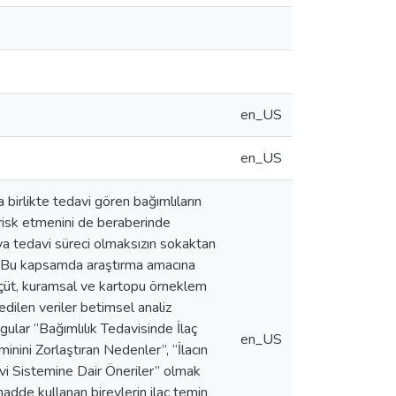
en_US
en_US
 birlikte tedavi gören bağımlıların
k risk etmenini de beraberinde
ya tedavi süreci olmaksızın sokaktan
r. Bu kapsamda araştırma amacına
lçüt, kuramsal ve kartopu örneklem
edilen veriler betimsel analiz
gular “Bağımlılık Tedavisinde İlaç
en_US
inini Zorlaştıran Nedenler”, “İlacın
davi Sistemine Dair Öneriler” olmak
madde kullanan bireylerin ilaç temin