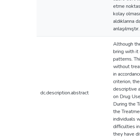
etme noktası
kolay olması,
aldıklarına d
anlaşılmıştır.
Although the
bring with i
patterns. Th
without trea
in accordanc
criterion, t
descriptive 
dc.description.abstract
on Drug Use 
During the 
the Treatmen
individuals 
difficulties 
they have di