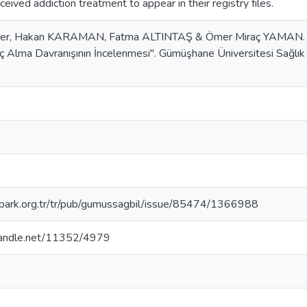
ceived addiction treatment to appear in their registry files.
ker, Hakan KARAMAN, Fatma ALTINTAŞ & Ömer Miraç YAMAN. "M
ç Alma Davranışının İncelenmesi". Gümüşhane Üniversitesi Sağlık 
gipark.org.tr/tr/pub/gumussagbil/issue/85474/1366988
.handle.net/11352/4979