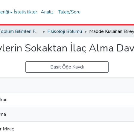
eriği
İstatistikler
Analiz
Talep/Soru
İnsan ve Toplum Bilimleri Fakültesi / Faculty of Humanities and Social Sciences
Psikoloji Bölümü
lerin Sokaktan İlaç Alma Dav
Basit Öğe Kaydı
akan
tma
 Miraç