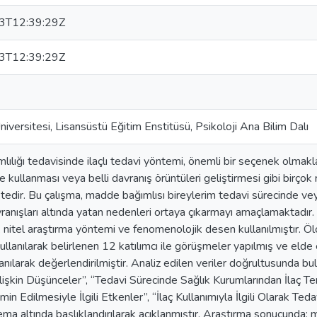
3T12:39:29Z
3T12:39:29Z
iversitesi, Lisansüstü Eğitim Enstitüsü, Psikoloji Ana Bilim Dalı
ılığı tedavisinde ilaçlı tedavi yöntemi, önemli bir seçenek olmakla
ye kullanması veya belli davranış örüntüleri geliştirmesi gibi birço
tedir. Bu çalışma, madde bağımlısı bireylerim tedavi sürecinde ve
vranışları altında yatan nedenleri ortaya çıkarmayı amaçlamaktadı
 nitel araştırma yöntemi ve fenomenolojik desen kullanılmıştır. Ö
ullanılarak belirlenen 12 katılımcı ile görüşmeler yapılmış ve elde 
nılarak değerlendirilmiştir. Analiz edilen veriler doğrultusunda bul
İlişkin Düşünceler”, “Tedavi Sürecinde Sağlık Kurumlarından İlaç Tem
in Edilmesiyle İlgili Etkenler”, “İlaç Kullanımıyla İlgili Olarak Te
ema altında başlıklandırılarak açıklanmıştır. Araştırma sonucunda; 