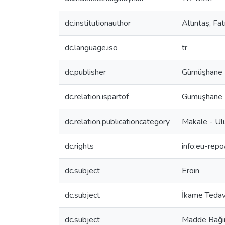
dc.institutionauthor
Altıntaş, Fa
dc.language.iso
tr
dc.publisher
Gümüşhane Ü
dc.relation.ispartof
Gümüşhane Ün
dc.relation.publicationcategory
Makale - Ul
dc.rights
info:eu-rep
dc.subject
Eroin
dc.subject
İkame Tedav
dc.subject
Madde Bağım