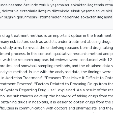
nda hastane özelinde zorluk yaşamaları, sokaktan ilaç temin etme
 doktor ve eczacılarla iletişim düzeyinde sıkıntı yaşamaları ve sicil
air bilginin görünmesini istememeleri nedeniyle sokaktan ilaç alma d
 drug treatment method is an important option in the treatment o
t many risk factors such as addicts under treatment abusing drugs 
is study aims to reveal the underlying reasons behind drug-taking
tment process. In this context, qualitative research method an
e with the research purpose. Interviews were conducted with 12 
heoretical and snowball sampling methods, and the obtained data
analysis method. In line with the analyzed data, the findings were
in Addiction Treatment", "Reasons That Make It Difficult to Obta
Treatment Process", "Factors Related to Procuring Drugs from t
t System Regarding Drug Use". explained. As a result of the res
who use substances develop the behavior of taking drugs from t
in obtaining drugs in hospitals, it is easier to obtain drugs from the 
fficulties in communication with doctors and pharmacists, and the