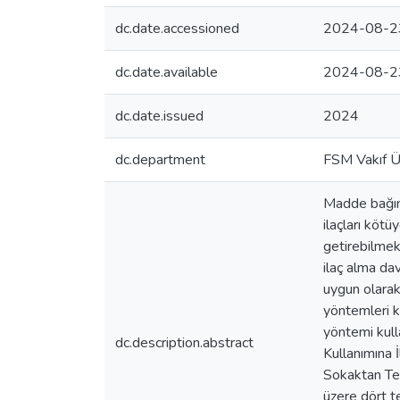
dc.date.accessioned
2024-08-2
dc.date.available
2024-08-2
dc.date.issued
2024
dc.department
FSM Vakıf Ün
Madde bağıml
ilaçları kötü
getirebilmek
ilaç alma da
uygun olarak
yöntemleri k
yöntemi kulla
dc.description.abstract
Kullanımına 
Sokaktan Tem
üzere dört t