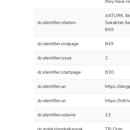
they have re
AKTÜRK, İl
dc.identifier.citation
Sokaktan İla
849.
dc.identifier.endpage
849
dc.identifier.issue
2
dc.identifier.startpage
830
dc.identifier.uri
https://der
dc.identifier.uri
https://hdl
dc.identifier.volume
13
dc.indekslendigikaynak
TR-Dizin