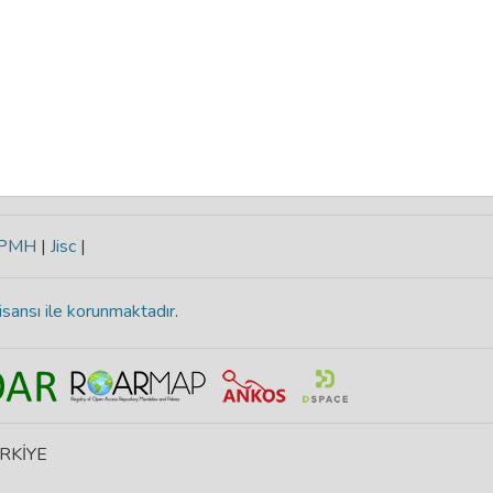
-PMH
|
Jisc
|
isansı ile korunmaktadır
.
ÜRKİYE