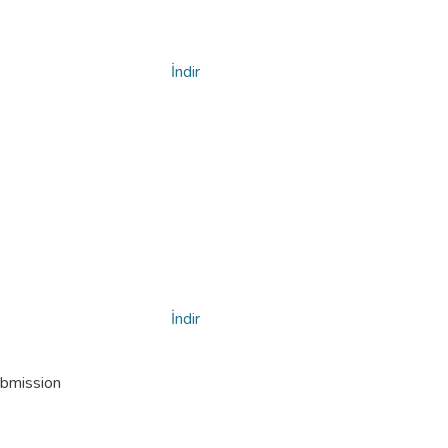
İndir
İndir
ubmission