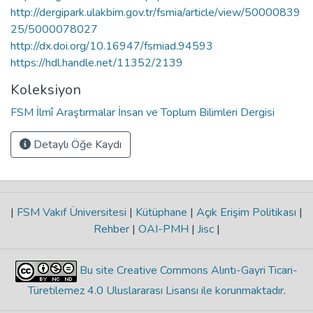
http://dergipark.ulakbim.gov.tr/fsmia/article/view/50000839
25/5000078027
http://dx.doi.org/10.16947/fsmiad.94593
https://hdl.handle.net/11352/2139
Koleksiyon
FSM İlmî Araştırmalar İnsan ve Toplum Bilimleri Dergisi
Detaylı Öğe Kaydı
|
FSM Vakıf Üniversitesi
|
Kütüphane
|
Açık Erişim Politikası
|
Rehber
|
OAI-PMH
|
Jisc
|
Bu site Creative Commons Alıntı-Gayri Ticari-
Türetilemez 4.0 Uluslararası Lisansı ile korunmaktadır
.