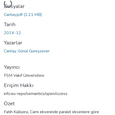
Yükleniyor...
Dosyalar
Cantay.pdf
(2.21 MB)
Tarih
2014-12
Yazarlar
Cantay, Gönül Güreşsever
Yayıncı
FSM Vakıf Üniversitesi
Erişim Hakkı
info:eu-repo/semantics/openAccess
Özet
Fatih Külliyesi, Cami ekseninde paralel eksenlere göre