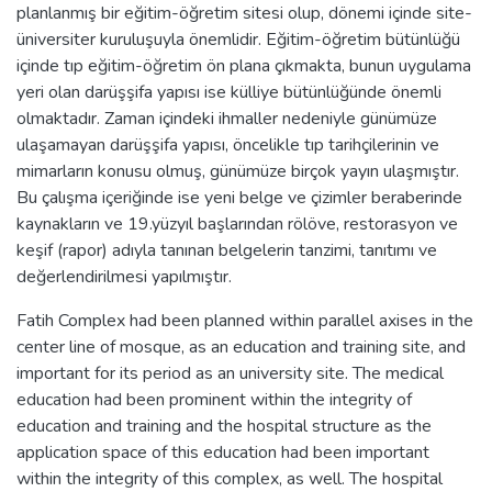
planlanmış bir eğitim-öğretim sitesi olup, dönemi içinde site-
üniversiter kuruluşuyla önemlidir. Eğitim-öğretim bütünlüğü
içinde tıp eğitim-öğretim ön plana çıkmakta, bunun uygulama
yeri olan darüşşifa yapısı ise külliye bütünlüğünde önemli
olmaktadır. Zaman içindeki ihmaller nedeniyle günümüze
ulaşamayan darüşşifa yapısı, öncelikle tıp tarihçilerinin ve
mimarların konusu olmuş, günümüze birçok yayın ulaşmıştır.
Bu çalışma içeriğinde ise yeni belge ve çizimler beraberinde
kaynakların ve 19.yüzyıl başlarından rölöve, restorasyon ve
keşif (rapor) adıyla tanınan belgelerin tanzimi, tanıtımı ve
değerlendirilmesi yapılmıştır.
Fatih Complex had been planned within parallel axises in the
center line of mosque, as an education and training site, and
important for its period as an university site. The medical
education had been prominent within the integrity of
education and training and the hospital structure as the
application space of this education had been important
within the integrity of this complex, as well. The hospital