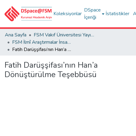
DSpace
Koleksiyonlar
İstatistikler
A
İçeriği
Ana Sayfa
FSM Vakıf Üniversitesi Yayınları / Publications of FSM Vakif University
FSM İlmî Araştırmalar İnsan ve Toplum Bilimleri Dergisi
Fatih Darüşşifası’nın Han’a Dönüştürülme Teşebbüsü
Fatih Darüşşifası’nın Han’a
Dönüştürülme Teşebbüsü