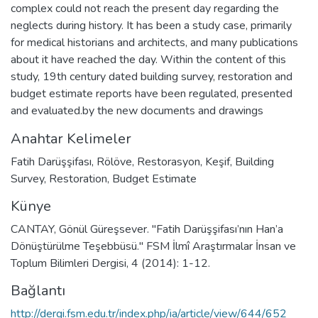
complex could not reach the present day regarding the
neglects during history. It has been a study case, primarily
for medical historians and architects, and many publications
about it have reached the day. Within the content of this
study, 19th century dated building survey, restoration and
budget estimate reports have been regulated, presented
and evaluated.by the new documents and drawings
Anahtar Kelimeler
Fatih Darüşşifası
,
Rölöve
,
Restorasyon
,
Keşif
,
Building
Survey
,
Restoration
,
Budget Estimate
Künye
CANTAY, Gönül Güreşsever. "Fatih Darüşşifası’nın Han’a
Dönüştürülme Teşebbüsü." FSM İlmî Araştırmalar İnsan ve
Toplum Bilimleri Dergisi, 4 (2014): 1-12.
Bağlantı
http://dergi.fsm.edu.tr/index.php/ia/article/view/644/652