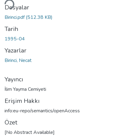
niyor...
Dosyalar
Birinci.pdf
(512.38 KB)
Tarih
1995-04
Yazarlar
Birinci, Necat
Yayıncı
İlim Yayma Cemiyeti
Erişim Hakkı
info:eu-repo/semantics/openAccess
Özet
[No Abstract Available]