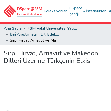
DSpace
Koleksiyonlar
İstatistikler
A
İçeriği
Ana Sayfa
FSM Vakıf Üniversitesi Yayınları / Publications of FSM Vakif University
İlmî Araştırmalar : Dil, Edebiyat, Tarih İncelemeleri
Sırp, Hırvat, Arnavut ve Makedon Dilleri Üzerine Türkçenin Etkisi
Sırp, Hırvat, Arnavut ve Makedon
Dilleri Üzerine Türkçenin Etkisi