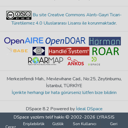
Bu site Creative Commons Alıntı-Gayri Ticari-
Türetilemez 4.0 Uluslararası Lisansı ile korunmaktadır
.
Merkezefendi Mah., Mevlevihane Cad., No:25, Zeytinburnu,
İstanbul, TÜRKİYE
İçerikte herhangi bir hata görürseniz lütfen bize bildirin
DSpace 8.2 Powered by
İdeal DSpace
DSpace yazılımı
telif hakkı © 2002-2026
LYRASIS
Erişilebilirlik
Gizlilik
Son Kullanıcı
Geri
Çerez