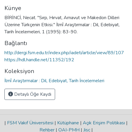
Künye
BİRİNCİ, Necat. "Sırp, Hırvat, Arnavut ve Makedon Dilleri
Üzerine Türkçenin Etkisi." İlmî Araştırmalar : Dil, Edebiyat,
Tarih İncelemeleri, 1 (1995): 83-90.
Bağlantı
http://dergi.fsm.edu.tr/index.php/iadeti/article/view/89/107
https://hdl.handle.net/11352/192
Koleksiyon
İlmî Araştırmalar : Dil, Edebiyat, Tarih İncelemeleri
Detaylı Öğe Kaydı
|
FSM Vakıf Üniversitesi
|
Kütüphane
|
Açık Erişim Politikası
|
Rehber
|
OAI-PMH
|
Jisc
|