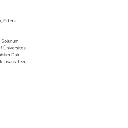
a
,
Filters
ik Solunum
f Üniversitesi
bilim Dalı
 Lisans Tezi,