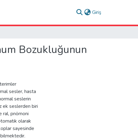
(current)
Giriş
lunum Bozukluğunun
 terimler
rmal sesler, hasta
normal seslerin
z ek seslerden biri
ce ral, pnömoni
 otomatik olarak
koplar sayesinde
abilmektedir.