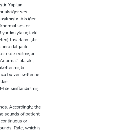
tir. Yapılan
ır akciğer ses
laşılmıştır. Akciğer
. Anormal sesler
ardımıyla üç farklı
eri) tasarlanmıştır.
 sonra dalgacık
er elde edilmiştir.
-Anormal" olarak ,
ketlenmiştir.
rıca bu veri setlerine
tkisi
ile sınıflandırılmış,
nds. Accordingly, the
he sounds of patient
continuous or
unds. Rale, which is