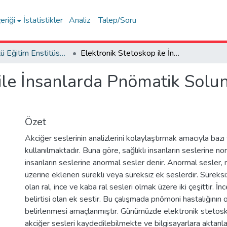
eriği
İstatistikler
Analiz
Talep/Soru
Lisansüstü Eğitim Enstitüsü Tez Koleksiyonu
Elektronik Stetoskop ile İnsanlarda Pnömatik Solunum Bozukluğunun Tespiti ve Analizi
 ile İnsanlarda Pnömatik So
Özet
Akciğer seslerinin analizlerini kolaylaştırmak amacıyla bazı
kullanılmaktadır. Buna göre, sağlıklı insanların seslerine no
insanların seslerine anormal sesler denir. Anormal sesler, 
üzerine eklenen sürekli veya süreksiz ek seslerdir. Süreksi
olan ral, ince ve kaba ral sesleri olmak üzere iki çeşittir. İn
belirtisi olan ek sestir. Bu çalışmada pnömoni hastalığının
belirlenmesi amaçlanmıştır. Günümüzde elektronik stetos
akciğer sesleri kaydedilebilmekte ve bilgisayarlara aktarıl