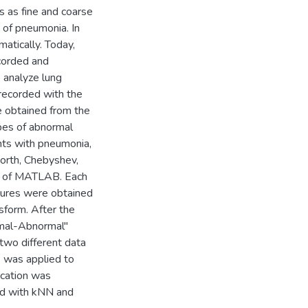
s as fine and coarse
n of pneumonia. In
atically. Today,
corded and
 analyze lung
recorded with the
e obtained from the
pes of abnormal
ts with pneumonia,
worth, Chebyshev,
lp of MATLAB. Each
atures were obtained
sform. After the
rmal-Abnormal"
two different data
s was applied to
ication was
ed with kNN and