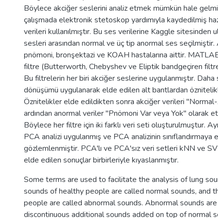
Böylece akciğer seslerini analiz etmek mümkün hale gelmiş
çalışmada elektronik stetoskop yardımıyla kaydedilmiş haz
verileri kullanılmıştır. Bu ses verilerine Kaggle sitesinden u
sesleri arasından normal ve üç tip anormal ses seçilmiştir
pnömoni, bronşektazi ve KOAH hastalarına aittir. MATLAB y
filtre (Butterworth, Chebyshev ve Eliptik bandgeçiren filtrel
Bu filtrelerin her biri akciğer seslerine uygulanmıştır. Daha
dönüşümü uygulanarak elde edilen alt bantlardan öznitelikl
Öznitelikler elde edildikten sonra akciğer verileri "Normal
ardından anormal veriler "Pnömoni Var veya Yok" olarak eti
Böylece her filtre için iki farklı veri seti oluşturulmuştur. Ay
PCA analizi uygulanmış ve PCA analizinin sınıflandırmaya e
gözlemlenmiştir. PCA'lı ve PCA'sız veri setleri kNN ve SVM 
elde edilen sonuçlar birbirleriyle kıyaslanmıştır.
Some terms are used to facilitate the analysis of lung sou
sounds of healthy people are called normal sounds, and t
people are called abnormal sounds. Abnormal sounds are 
discontinuous additional sounds added on top of normal so