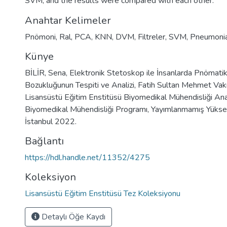
SVM, and the results were compared with each other.
Anahtar Kelimeler
Pnömoni
,
Ral
,
PCA
,
KNN
,
DVM
,
Filtreler
,
SVM
,
Pneumoni
Künye
BİLİR, Sena, Elektronik Stetoskop ile İnsanlarda Pnömat
Bozukluğunun Tespiti ve Analizi, Fatih Sultan Mehmet Vakı
Lisansüstü Eğitim Enstitüsü Biyomedikal Mühendisliği Ana
Biyomedikal Mühendisliği Programı, Yayımlanmamış Yüksek
İstanbul 2022.
Bağlantı
https://hdl.handle.net/11352/4275
Koleksiyon
Lisansüstü Eğitim Enstitüsü Tez Koleksiyonu
Detaylı Öğe Kaydı