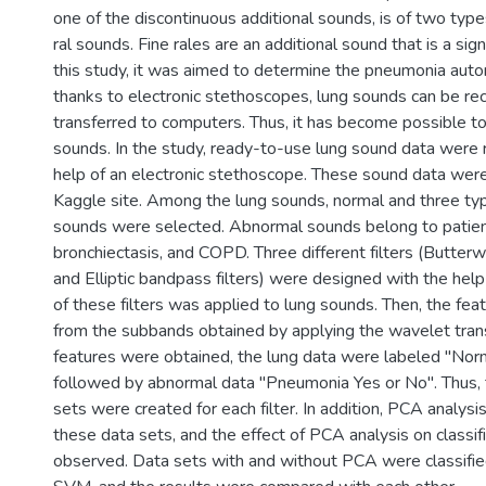
one of the discontinuous additional sounds, is of two type
ral sounds. Fine rales are an additional sound that is a sig
this study, it was aimed to determine the pneumonia autom
thanks to electronic stethoscopes, lung sounds can be re
transferred to computers. Thus, it has become possible to
sounds. In the study, ready-to-use lung sound data were 
help of an electronic stethoscope. These sound data wer
Kaggle site. Among the lung sounds, normal and three ty
sounds were selected. Abnormal sounds belong to patien
bronchiectasis, and COPD. Three different filters (Butter
and Elliptic bandpass filters) were designed with the he
of these filters was applied to lung sounds. Then, the fe
from the subbands obtained by applying the wavelet tran
features were obtained, the lung data were labeled "No
followed by abnormal data "Pneumonia Yes or No". Thus, 
sets were created for each filter. In addition, PCA analysi
these data sets, and the effect of PCA analysis on classif
observed. Data sets with and without PCA were classifi