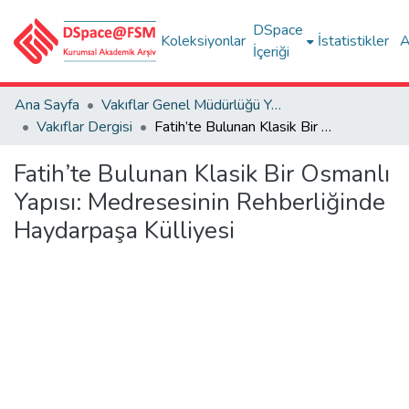
DSpace
Koleksiyonlar
İstatistikler
A
İçeriği
Ana Sayfa
Vakıflar Genel Müdürlüğü Yayınları
Vakıflar Dergisi
Fatih’te Bulunan Klasik Bir Osmanlı Yapısı: Medresesinin Rehberliğinde Haydarpaşa Külliyesi
Fatih’te Bulunan Klasik Bir Osmanlı
Yapısı: Medresesinin Rehberliğinde
Haydarpaşa Külliyesi
leniyor...