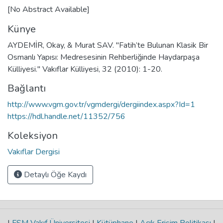
[No Abstract Available]
Künye
AYDEMİR, Okay, & Murat SAV. "Fatih’te Bulunan Klasik Bir
Osmanlı Yapısı: Medresesinin Rehberliğinde Haydarpaşa
Külliyesi." Vakıflar Külliyesi, 32 (2010): 1-20.
Bağlantı
http://www.vgm.gov.tr/vgmdergi/dergiindex.aspx?Id=1
https://hdl.handle.net/11352/756
Koleksiyon
Vakıflar Dergisi
Detaylı Öğe Kaydı