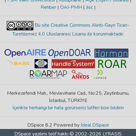
|
FSM Vakıf Üniversitesi
|
Kütüphane
|
Açık Erişim Politikası
|
Rehber
|
OAI-PMH
|
Jisc
|
Bu site Creative Commons Alıntı-Gayri Ticari-
Türetilemez 4.0 Uluslararası Lisansı ile korunmaktadır
.
Merkezefendi Mah., Mevlevihane Cad., No:25, Zeytinburnu,
İstanbul, TÜRKİYE
İçerikte herhangi bir hata görürseniz lütfen bize bildirin
DSpace 8.2 Powered by
İdeal DSpace
DSpace yazılımı
telif hakkı © 2002-2026
LYRASIS