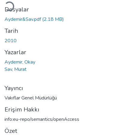
Dosyalar
Aydemir&Sav.pdf
(2.18 MB)
Tarih
2010
Yazarlar
Aydemir, Okay
Sav, Murat
Yayıncı
Vakıflar Genel Müdürlüğü
Erişim Hakkı
info:eu-repo/semantics/openAccess
Özet