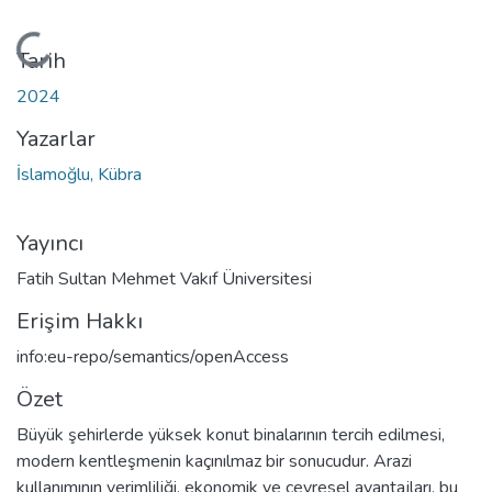
kleniyor...
Tarih
2024
Yazarlar
İslamoğlu, Kübra
Yayıncı
Fatih Sultan Mehmet Vakıf Üniversitesi
Erişim Hakkı
info:eu-repo/semantics/openAccess
Özet
Büyük şehirlerde yüksek konut binalarının tercih edilmesi,
modern kentleşmenin kaçınılmaz bir sonucudur. Arazi
kullanımının verimliliği, ekonomik ve çevresel avantajları, bu