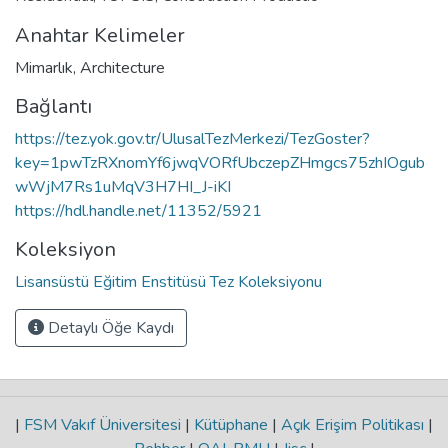
Anahtar Kelimeler
Mimarlık
,
Architecture
Bağlantı
https://tez.yok.gov.tr/UlusalTezMerkezi/TezGoster?
key=1pwTzRXnomYf6jwqVORfUbczepZHmgcs75zhIOgub
wWjM7Rs1uMqV3H7HI_J-iKI
https://hdl.handle.net/11352/5921
Koleksiyon
Lisansüstü Eğitim Enstitüsü Tez Koleksiyonu
Detaylı Öğe Kaydı
|
FSM Vakıf Üniversitesi
|
Kütüphane
|
Açık Erişim Politikası
|