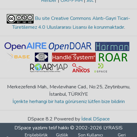
Rehber
|
OAI-PMH
|
Jisc
|
Bu site Creative Commons Alıntı-Gayri Ticari-
Türetilemez 4.0 Uluslararası Lisansı ile korunmaktadır
.
Merkezefendi Mah., Mevlevihane Cad., No:25, Zeytinburnu,
İstanbul, TÜRKİYE
İçerikte herhangi bir hata görürseniz lütfen bize bildirin
DSpace 8.2 Powered by
İdeal DSpace
DSpace yazılımı
telif hakkı © 2002-2026
LYRASIS
Erişilebilirlik
Gizlilik
Son Kullanıcı
Geri