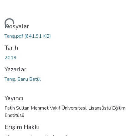
niyor...
Dosyalar
Tanış.pdf
(641.91 KB)
Tarih
2019
Yazarlar
Tanış, Banu Betül
Yayıncı
Fatih Sultan Mehmet Vakıf Üniversitesi, Lisansüstü Eğitim
Enstitüsü
Erişim Hakkı