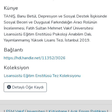
Künye
TANIŞ, Banu Betül, Depresyon ve Sosyal Destek İlişkisinde
Sosyal Beceri ve Duygusal Farkındalığın Aracı Rolünün
İncelenmesi, Fatih Sultan Mehmet Vakıf Üniversitesi
Lisansüstü Eğitim Enstitüsü Psikoloji Anabilim Dalı,
Yayımlanmamış Yüksek Lisans Tezi, İstanbul 2019.
Bağlantı
https://hdl.handle.net/11352/3026
Koleksiyon
Lisansüstü Eğitim Enstitüsü Tez Koleksiyonu
Detaylı Öğe Kaydı
|
FSM Vakıf Üniversitesi
|
Kütüphane
|
Açık Erişim Politikası
|