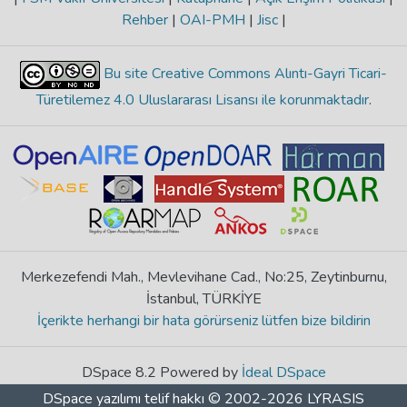
Rehber
|
OAI-PMH
|
Jisc
|
Bu site Creative Commons Alıntı-Gayri Ticari-
Türetilemez 4.0 Uluslararası Lisansı ile korunmaktadır
.
Merkezefendi Mah., Mevlevihane Cad., No:25, Zeytinburnu,
İstanbul, TÜRKİYE
İçerikte herhangi bir hata görürseniz lütfen bize bildirin
DSpace 8.2 Powered by
İdeal DSpace
DSpace yazılımı
telif hakkı © 2002-2026
LYRASIS