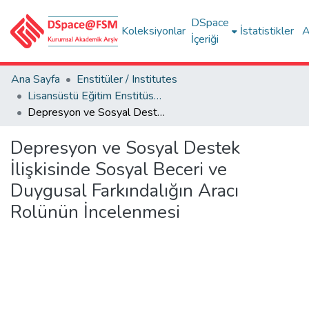
DSpace
Koleksiyonlar
İstatistikler
A
İçeriği
Ana Sayfa
Enstitüler / Institutes
Lisansüstü Eğitim Enstitüsü Tez Koleksiyonu
Depresyon ve Sosyal Destek İlişkisinde Sosyal Beceri ve Duygusal Farkındalığın Aracı Rolünün İncelenmesi
Depresyon ve Sosyal Destek
İlişkisinde Sosyal Beceri ve
Duygusal Farkındalığın Aracı
Rolünün İncelenmesi