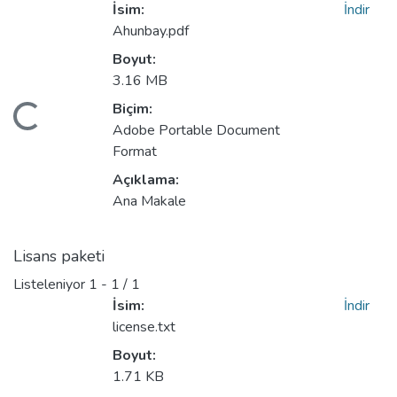
İsim:
İndir
Ahunbay.pdf
Boyut:
3.16 MB
Biçim:
Yükleniyor...
Adobe Portable Document
Format
Açıklama:
Ana Makale
Lisans paketi
Listeleniyor
1 - 1 / 1
İsim:
İndir
license.txt
Boyut:
1.71 KB