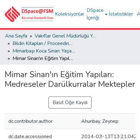
DSpace
Koleksiyonlar
İstatistikler
A
İçeriği
Ana Sayfa
Vakıflar Genel Müdürlüğü Yayınları
Bildiri Kitapları / Proceedings Books
Mimarbaşı Koca Sinan: Yaşadığı Çağ ve Eserleri 1-2
Mimar Sinan'ın Eğitim Yapıları: Medreseler Darülkurralar Mektepler
Mimar Sinan'ın Eğitim Yapıları:
Medreseler Darülkurralar Mektepler
Basit Öğe Kaydı
dc.contributor.author
Ahunbay, Zeynep
dc.date.accessioned
2014-03-13T13:21:04Z