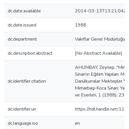
dc.date.available
2014-03-13T13:21:04Z
dc.date.issued
1988
dc.department
Vakıflar Genel Müdürlüğü Ya
dc.description.abstract
[No Abstract Available]
AHUNBAY, Zeynep. "Mima
Sinan'ın Eğitim Yapıları: Me
dc.identifier.citation
Darülkurralar Mektepler."
Mimarbaşı Koca Sinan: Yaşa
ve Eserleri, 1 (1988): 239
dc.identifier.uri
https://hdl.handle.net/11
dc.language.iso
en