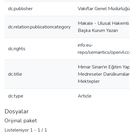
dc.publisher
Vakıflar Genel Müdürlüğü
Makale - Ulusal Hakemli De
dc.relation.publicationcategory
Başka Kurum Yazarı
info:eu-
dc.rights
repo/semantics/openAcce
Mimar Sinan'ın Eğitim Yapıla
dc.title
Medreseler Darülkurralar
Mektepler
dc.type
Article
Dosyalar
Orijinal paket
Listeleniyor
1 - 1 / 1