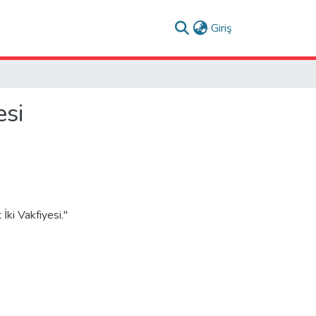
(current)
Giriş
esi
ki Vakfiyesi."