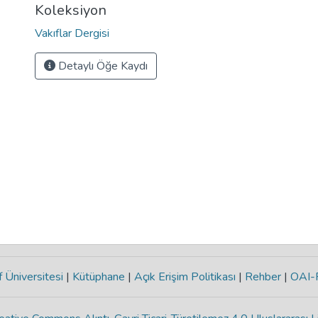
Koleksiyon
Vakıflar Dergisi
Detaylı Öğe Kaydı
 Üniversitesi
|
Kütüphane
|
Açık Erişim Politikası
|
Rehber
|
OAI