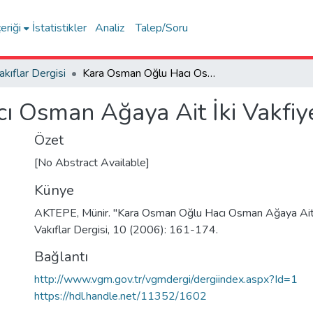
eriği
İstatistikler
Analiz
Talep/Soru
akıflar Dergisi
Kara Osman Oğlu Hacı Osman Ağaya Ait İki Vakfiyesi
 Osman Ağaya Ait İki Vakfiy
Özet
[No Abstract Available]
Künye
AKTEPE, Münir. "Kara Osman Oğlu Hacı Osman Ağaya Ait İ
Vakıflar Dergisi, 10 (2006): 161-174.
Bağlantı
http://www.vgm.gov.tr/vgmdergi/dergiindex.aspx?Id=1
https://hdl.handle.net/11352/1602