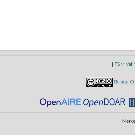
|
FSM Vakıf
Bu site Cr
Merke