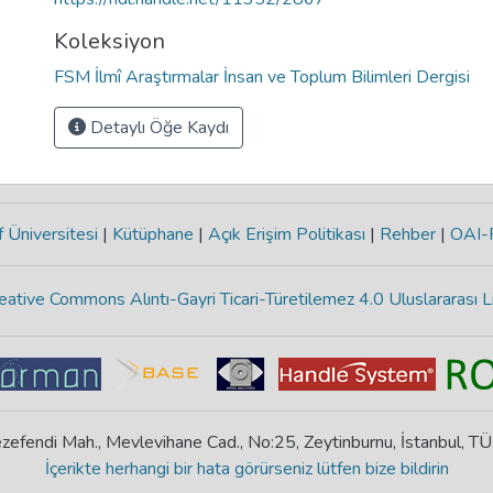
Koleksiyon
FSM İlmî Araştırmalar İnsan ve Toplum Bilimleri Dergisi
Detaylı Öğe Kaydı
 Üniversitesi
|
Kütüphane
|
Açık Erişim Politikası
|
Rehber
|
OAI
eative Commons Alıntı-Gayri Ticari-Türetilemez 4.0 Uluslararası L
zefendi Mah., Mevlevihane Cad., No:25, Zeytinburnu, İstanbul, T
İçerikte herhangi bir hata görürseniz lütfen bize bildirin