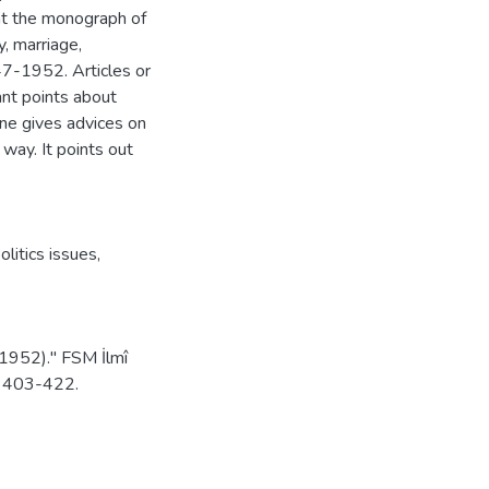
ent the monograph of
, marriage,
7-1952. Articles or
ant points about
ine gives advices on
 way. It points out
olitics issues
,
1952).'' FSM İlmî
): 403-422.