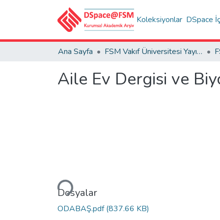
Koleksiyonlar
DSpace İç
Ana Sayfa
FSM Vakıf Üniversitesi Yayınları / Publications of FSM Vakif University
Aile Ev Dergisi ve Bi
Yükleniyor...
Dosyalar
ODABAŞ.pdf
(837.66 KB)