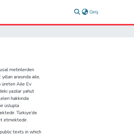
(current)
Giriş
musal metinlerden
lları arasında aile,
n üreten Aile Ev
eki yazılar yahut
eleri hakkında
ir üslupla
ektedir. Türkiye’de
et etmektedir.
ublic texts in which