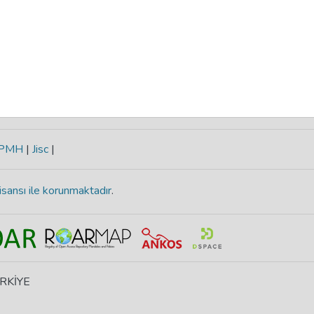
-PMH
|
Jisc
|
isansı ile korunmaktadır
.
ÜRKİYE