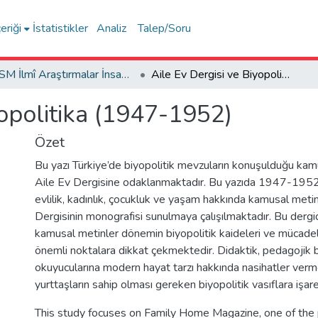
eriği
İstatistikler
Analiz
Talep/Soru
FSM İlmî Araştırmalar İnsan ve Toplum Bilimleri Dergisi
Aile Ev Dergisi ve Biyopolitika (1947-1952)
yopolitika (1947-1952)
Özet
Bu yazı Türkiye’de biyopolitik mevzuların konuşulduğu ka
Aile Ev Dergisine odaklanmaktadır. Bu yazıda 1947-1952 yı
evlilik, kadınlık, çocukluk ve yaşam hakkında kamusal meti
Dergisinin monografisi sunulmaya çalışılmaktadır. Bu dergid
kamusal metinler dönemin biyopolitik kaideleri ve mücadel
önemli noktalara dikkat çekmektedir. Didaktik, pedagojik b
okuyucularına modern hayat tarzı hakkında nasihatler verm
yurttaşların sahip olması gereken biyopolitik vasıflara işar
This study focuses on Family Home Magazine, one of the p