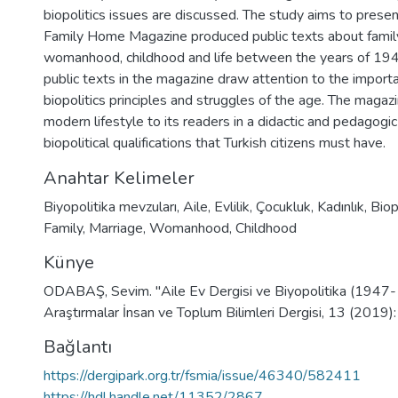
biopolitics issues are discussed. The study aims to pres
Family Home Magazine produced public texts about family
womanhood, childhood and life between the years of 194
public texts in the magazine draw attention to the import
biopolitics principles and struggles of the age. The magaz
modern lifestyle to its readers in a didactic and pedagogic
biopolitical qualifications that Turkish citizens must have.
Anahtar Kelimeler
Biyopolitika mevzuları
,
Aile
,
Evlilik
,
Çocukluk
,
Kadınlık
,
Biop
Family
,
Marriage
,
Womanhood
,
Childhood
Künye
ODABAŞ, Sevim. ''Aile Ev Dergisi ve Biyopolitika (1947-
Araştırmalar İnsan ve Toplum Bilimleri Dergisi, 13 (2019
Bağlantı
https://dergipark.org.tr/fsmia/issue/46340/582411
https://hdl.handle.net/11352/2867