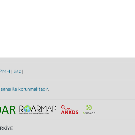
-PMH
|
Jisc
|
isansı ile korunmaktadır
.
ÜRKİYE