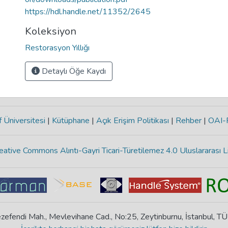
https://hdl.handle.net/11352/2645
Koleksiyon
Restorasyon Yıllığı
Detaylı Öğe Kaydı
 Üniversitesi
|
Kütüphane
|
Açık Erişim Politikası
|
Rehber
|
OAI
eative Commons Alıntı-Gayri Ticari-Türetilemez 4.0 Uluslararası L
zefendi Mah., Mevlevihane Cad., No:25, Zeytinburnu, İstanbul, T