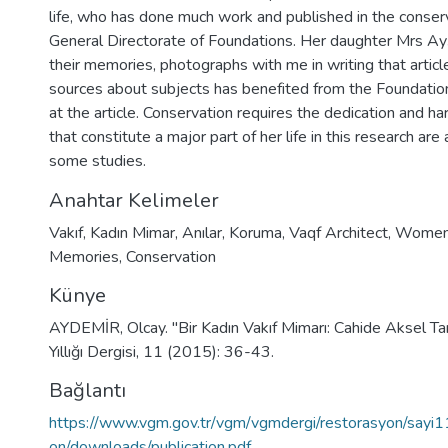
life, who has done much work and published in the conserv
General Directorate of Foundations. Her daughter Mrs A
their memories, photographs with me in writing that artic
sources about subjects has benefited from the Foundatio
at the article. Conservation requires the dedication and 
that constitute a major part of her life in this research are
some studies.
Anahtar Kelimeler
Vakıf
,
Kadın Mimar
,
Anılar
,
Koruma
,
Vaqf Architect
,
Women 
Memories
,
Conservation
Künye
AYDEMİR, Olcay. "Bir Kadın Vakıf Mimarı: Cahide Aksel T
Yıllığı Dergisi, 11 (2015): 36-43.
Bağlantı
https://www.vgm.gov.tr/vgm/vgmdergi/restorasyon/sayi1
on/downloads/publication.pdf