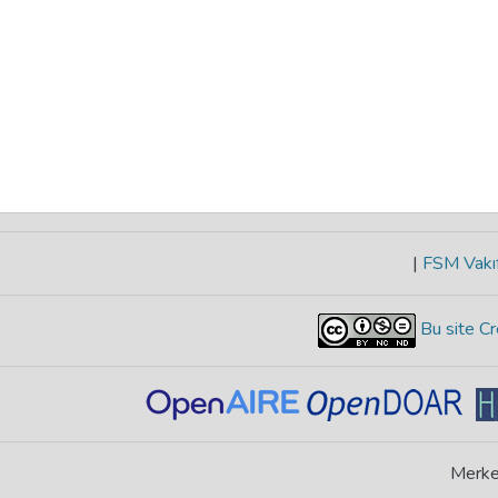
|
FSM Vakıf
Bu site Cr
Merke