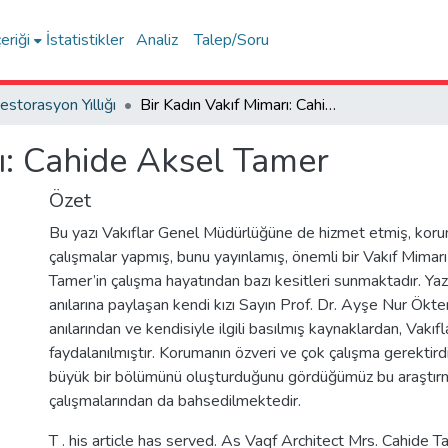
eriği
İstatistikler
Analiz
Talep/Soru
estorasyon Yıllığı
Bir Kadın Vakıf Mimarı: Cahide Aksel Tamer
ı: Cahide Aksel Tamer
Özet
Bu yazı Vakıflar Genel Müdürlüğüne de hizmet etmiş, koru
çalışmalar yapmış, bunu yayınlamış, önemli bir Vakıf Mimar
Tamer’in çalışma hayatından bazı kesitleri sunmaktadır. Y
anılarına paylaşan kendi kızı Sayın Prof. Dr. Ayşe Nur Ökten
anılarından ve kendisiyle ilgili basılmış kaynaklardan, Vakıf
faydalanılmıştır. Korumanın özveri ve çok çalışma gerektirdi
büyük bir bölümünü oluşturduğunu gördüğümüz bu araştır
çalışmalarından da bahsedilmektedir.
T . his article has served. As Vaqf Architect Mrs. Cahide 