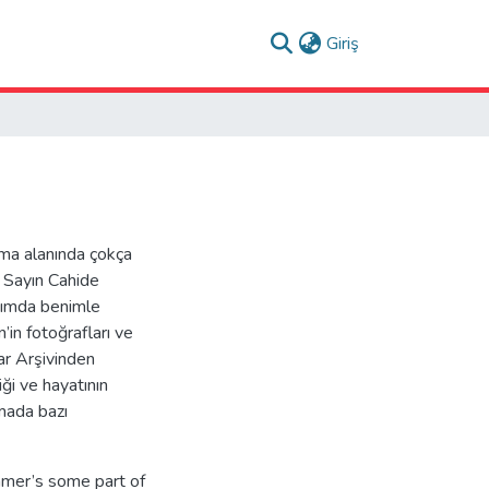
(current)
Giriş
ma alanında çokça
ı Sayın Cahide
azımda benimle
’in fotoğrafları ve
lar Arşivinden
ği ve hayatının
mada bazı
Tamer’s some part of