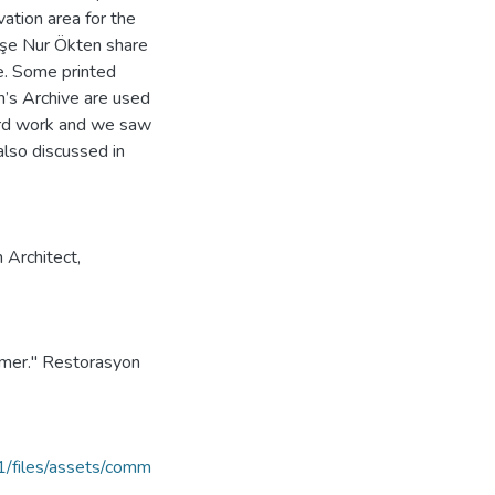
ation area for the
yşe Nur Ökten share
le. Some printed
n’s Archive are used
hard work and we saw
 also discussed in
Architect
,
amer." Restorasyon
1/files/assets/comm