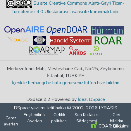
Bu site Creative Commons Alıntı-Gayri Ticari-
Türetilemez 4.0 Uluslararası Lisansı ile korunmaktadır
.
Merkezefendi Mah., Mevlevihane Cad., No:25, Zeytinburnu,
İstanbul, TÜRKİYE
İçerikte herhangi bir hata görürseniz lütfen bize bildirin
DSpace 8.2 Powered by
İdeal DSpace
DSpace yazılımı
telif hakkı © 2002-2026
LYRASIS
Erişilebilirlik
Gizlilik
Son Kullanıcı
Geri
Çerez
Ayarları
politikası
Sözleşmesi
bildirim
ayarları
COAR Bildirimi
Gönder