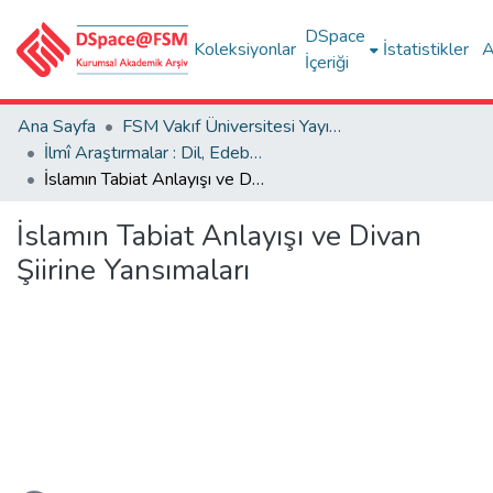
DSpace
Koleksiyonlar
İstatistikler
A
İçeriği
Ana Sayfa
FSM Vakıf Üniversitesi Yayınları / Publications of FSM Vakif University
İlmî Araştırmalar : Dil, Edebiyat, Tarih İncelemeleri
İslamın Tabiat Anlayışı ve Divan Şiirine Yansımaları
İslamın Tabiat Anlayışı ve Divan
Şiirine Yansımaları
Yükleniyor...