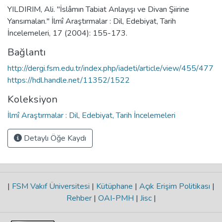
YILDIRIM, Ali. "İslâmın Tabiat Anlayışı ve Divan Şiirine
Yansımaları." İlmî Araştırmalar : Dil, Edebiyat, Tarih
İncelemeleri, 17 (2004): 155-173.
Bağlantı
http://dergi.fsm.edu.tr/index.php/iadeti/article/view/455/477
https://hdl.handle.net/11352/1522
Koleksiyon
İlmî Araştırmalar : Dil, Edebiyat, Tarih İncelemeleri
Detaylı Öğe Kaydı
|
FSM Vakıf Üniversitesi
|
Kütüphane
|
Açık Erişim Politikası
|
Rehber
|
OAI-PMH
|
Jisc
|