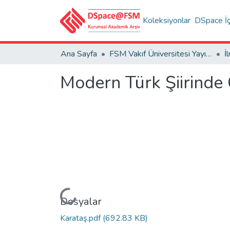
Koleksiyonlar
DSpace İç
Ana Sayfa
FSM Vakıf Üniversitesi Yayınları / Publications of FSM Vakif University
Modern Türk Şiirinde 
Yükleniyor...
Dosyalar
Karataş.pdf
(692.83 KB)