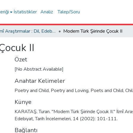
eriği
İstatistikler
Analiz
Talep/Soru
İlmî Araştırmalar : Dil, Edebiyat, Tarih İncelemeleri
Modern Türk Şiirinde Çocuk II
Çocuk II
Özet
[No Abstract Available]
Anahtar Kelimeler
Poetry and Child
,
Poetry and Loving
,
Poets and Child
,
Chi
Künye
KARATAŞ, Turan. "Modern Türk Şiirinde Çocuk II." İlmî Araşt
Edebiyat, Tarih İncelemeleri, 14 (2002): 101-111.
Bağlantı