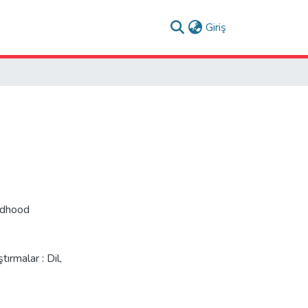
(current)
Giriş
ldhood
ırmalar : Dil,