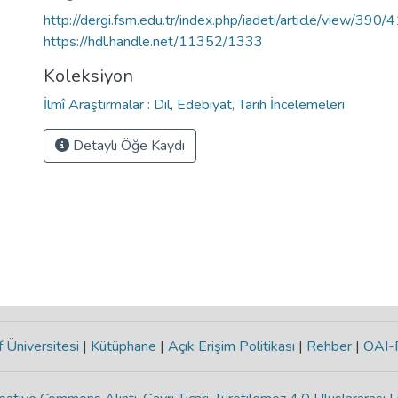
http://dergi.fsm.edu.tr/index.php/iadeti/article/view/390/
https://hdl.handle.net/11352/1333
Koleksiyon
İlmî Araştırmalar : Dil, Edebiyat, Tarih İncelemeleri
Detaylı Öğe Kaydı
 Üniversitesi
|
Kütüphane
|
Açık Erişim Politikası
|
Rehber
|
OAI