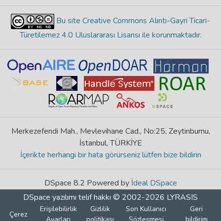
Bu site Creative Commons Alıntı-Gayri Ticari-
Türetilemez 4.0 Uluslararası Lisansı ile korunmaktadır
.
Merkezefendi Mah., Mevlevihane Cad., No:25, Zeytinburnu,
İstanbul, TÜRKİYE
İçerikte herhangi bir hata görürseniz lütfen bize bildirin
DSpace 8.2 Powered by
İdeal DSpace
DSpace yazılımı
telif hakkı © 2002-2026
LYRASIS
Erişilebilirlik
Gizlilik
Son Kullanıcı
Geri
Çerez
Ayarları
politikası
Sözleşmesi
bildirim