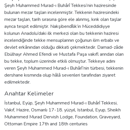
Şeyh Muhammed Murad-ı Buhârî Tekkesi’nin haziresinde
bulunan mezar taşları incelenmiştir. Tekkenin haziresindeki
mezar taşları, tarih sırasına göre ele alınmış, kırık olan taşlar
ayrıca tespit edilmiştir. Nakşibendîlik’in Müceddidiyye
kolunun Anadolu’daki ilk merkezi olan bu tekkenin haziresi
incelendiğinde tekke mensuplarının çoğunun ilim erbabı ve
devlet erkânından olduğu dikkati çekmektedir. Damad-zâde
Ebülhayr Ahmed Efendi ve Mustafa Paşa vakıfl arından olan
bu tekke, toplum üzerinde etkili olmuştur. Tekkeye adını
veren Şeyh Muhammed Murad-ı Buhârî’nin türbesi, tekkenin
dershane kısmında olup hâlâ sevenleri tarafından ziyaret
edilmektedir.
Anahtar Kelimeler
İstanbul
,
Eyüp
,
Şeyh Muhammed Murad-ı Buhârî Tekkesi
,
Vakıf
,
Hazire
,
Osmanlı 17-18. yüzyıl
,
Istanbul
,
Eyup
,
Sheikh
Muhammed Murad Dervish Lodge
,
Foundation
,
Graveyard
,
Ottoman Empire 17th and 18th centuries