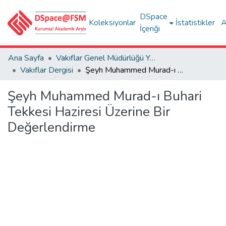
DSpace
Koleksiyonlar
İstatistikler
A
İçeriği
Ana Sayfa
Vakıflar Genel Müdürlüğü Yayınları
Vakıflar Dergisi
Şeyh Muhammed Murad-ı Buhari Tekkesi Haziresi Üzerine Bir Değerlendirme
Şeyh Muhammed Murad-ı Buhari
Tekkesi Haziresi Üzerine Bir
Değerlendirme