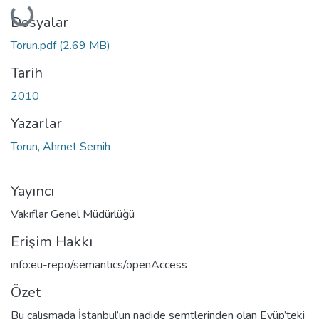
Yükleniyor...
Dosyalar
Torun.pdf
(2.69 MB)
Tarih
2010
Yazarlar
Torun, Ahmet Semih
Yayıncı
Vakıflar Genel Müdürlüğü
Erişim Hakkı
info:eu-repo/semantics/openAccess
Özet
Bu çalışmada İstanbul’un nadide semtlerinden olan Eyüp’teki