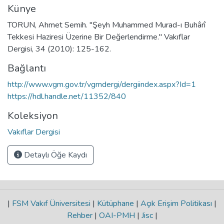
Künye
TORUN, Ahmet Semih. "Şeyh Muhammed Murad-ı Buhârî
Tekkesi Haziresi Üzerine Bir Değerlendirme." Vakıflar
Dergisi, 34 (2010): 125-162.
Bağlantı
http://www.vgm.gov.tr/vgmdergi/dergiindex.aspx?Id=1
https://hdl.handle.net/11352/840
Koleksiyon
Vakıflar Dergisi
Detaylı Öğe Kaydı
|
FSM Vakıf Üniversitesi
|
Kütüphane
|
Açık Erişim Politikası
|
Rehber
|
OAI-PMH
|
Jisc
|