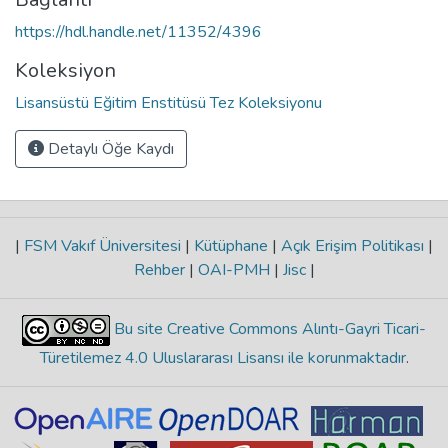
https://hdl.handle.net/11352/4396
Koleksiyon
Lisansüstü Eğitim Enstitüsü Tez Koleksiyonu
Detaylı Öğe Kaydı
|
FSM Vakıf Üniversitesi
|
Kütüphane
|
Açık Erişim Politikası
|
Rehber
|
OAI-PMH
|
Jisc
|
Bu site Creative Commons Alıntı-Gayri Ticari-
Türetilemez 4.0 Uluslararası Lisansı ile korunmaktadır
.