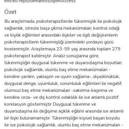
info:eu-repo/semantics/openAccess
Özet
Bu araştırmada, psikoterapistlerde tükenmişlik ile psikolojik
sağlamlık, stresle başa çıkma mekanizmaları, kontrol odağı
ve kişilik eğilimleri arasındaki ilişkiler ve ilgili değişkenlerin
psikoterapistlerin tükenmişliği üzerindeki yordayıcı gücü
incelenmiştir. Araştırmaya 23-59 yaş arasında toplam 279
psikoterapist katılmıştır. Analiz sonuçlarına göre,
tükenmişliğin duygusal tükenme ve duyarsızlaşma boyutları;
psikolojik sağlamlık, olumlu baş etme mekanizmaları -
kendine yardım, yaklaşım ve uyum sağlama-, dışadönüklük,
duygusal denge, uyumluluk, sorumluluk eğilimleri ile negatif;
olumsuz baş etme mekanizmaları -sakınma-kaçınma ve
kendine ceza- ve dış kontrol odaklılık ile ise anlamlı pozitif
korelasyon göstermiştir Duygusal tükenme ve
duyarsızlaşma ile değişime açıklık eğilimi arasında ise anlamlı
bir ilişki bulunamamıştır. Tükenmişliğin kişisel başarı boyutu
ile ise psikolojik sağlamlık, olumlu baş etme mekanizmaları -