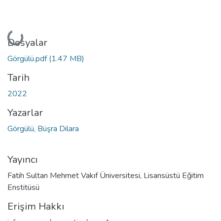
Yükleniyor...
Dosyalar
Görgülü.pdf
(1.47 MB)
Tarih
2022
Yazarlar
Görgülü, Büşra Dilara
Yayıncı
Fatih Sultan Mehmet Vakıf Üniversitesi, Lisansüstü Eğitim
Enstitüsü
Erişim Hakkı