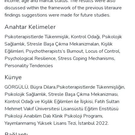
income, age and marital status. The results were also
discussed within the framework of the previous literaure
findings suggestions were made for future studies.
Anahtar Kelimeler
Psikoterapistlerde Tükenmişlik
,
Kontrol Odağı
,
Psikolojik
Sağlamlık
,
Stresle Başa Çıkma Mekanizmaları
,
Kişilik
Eğilimleri
,
Psychotherapists’s Burnout
,
Locus of Control
,
Psychological Resilience
,
Stress Coping Mechanisms
,
Personality Tendencies
Künye
GÖRGÜLÜ, Büşra Dilara,Psikoterapistlerde Tükenmişliğin,
Psikolojik Sağlamlık, Stresle Başa Çıkma Mekanizması,
Kontrol Odağı ve Kişilik Eğilimleri ile İlişkisi, Fatih Sultan
Mehmet Vakıf Üniversitesi Lisansüstü Eğitim Enstitüsü
Psikoloji Anabilim Dalı Klinik Psikoloji Programı,
Yayımlanmamış Yüksek Lisans Tezi, İstanbul 2022.
Bağlantı