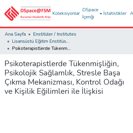
DSpace
Koleksiyonlar
İstatistikler
A
İçeriği
Ana Sayfa
Enstitüler / Institutes
Lisansüstü Eğitim Enstitüsü Tez Koleksiyonu
Psikoterapistlerde Tükenmişliğin, Psikolojik Sağlamlık, Stresle Başa Çıkma Mekanizması, Kontrol Odağı ve Kişilik Eğilimleri ile İlişkisi
Psikoterapistlerde Tükenmişliğin,
Psikolojik Sağlamlık, Stresle Başa
Çıkma Mekanizması, Kontrol Odağı
ve Kişilik Eğilimleri ile İlişkisi