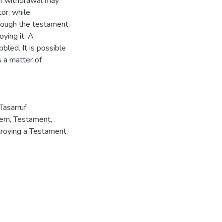
 of withdrawal may
or, while
hrough the testament.
ying it. A
bled. It is possible
s a matter of
Tasarruf
,
lem
,
Testament
,
roying a Testament
,