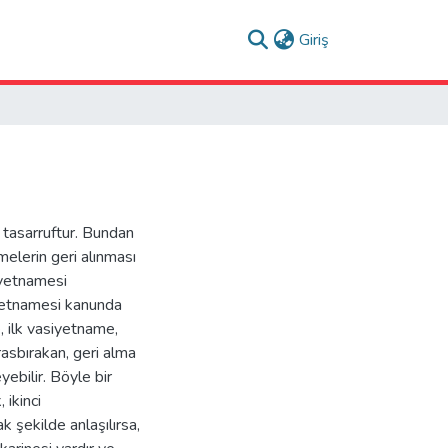
(current)
Giriş
 tasarruftur. Bundan
melerin geri alınması
siyetnamesi
iyetnamesi kanunda
, ilk vasiyetname,
rasbırakan, geri alma
ebilir. Böyle bir
 ikinci
 şekilde anlaşılırsa,