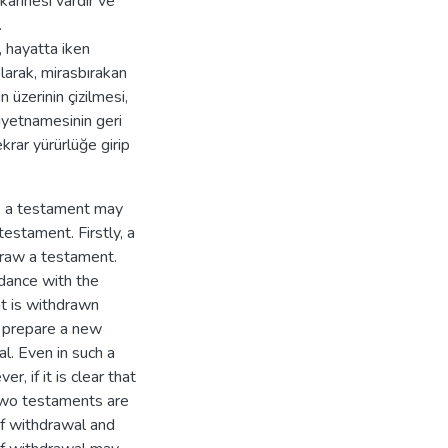
karinesi vardır ve
.
, hayatta iken
olarak, mirasbırakan
 üzerinin çizilmesi,
iyetnamesinin geri
rar yürürlüğe girip
us a testament may
estament. Firstly, a
draw a testament.
dance with the
nt is withdrawn
y prepare a new
l. Even in such a
, if it is clear that
 two testaments are
of withdrawal and