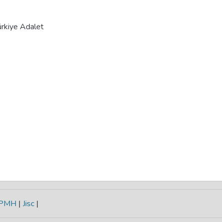
ürkiye Adalet
-PMH
|
Jisc
|