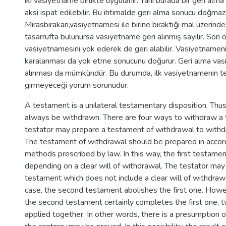
iki vasiyetname birlikte uygulanır. Yani burada bir geri alma 
aksi ispat edilebilir. Bu ihtimalde geri alma sonucu doğmaz
Mirasbırakan,vasiyetnamesi ile birine bıraktığı mal üzerinde
tasarrufta bulunursa vasiyetname geri alınmış sayılır. Son 
vasiyetnamesini yok ederek de geri alabilir. Vasiyetnamenin
karalanması da yok etme sonucunu doğurur. Geri alma vas
alınması da mümkündür. Bu durumda, ilk vasiyetnamenin tek
girmeyeceği yorum sorunudur.
A testament is a unilateral testamentary disposition. Th
always be withdrawn. There are four ways to withdraw a t
testator may prepare a testament of withdrawal to with
The testament of withdrawal should be prepared in accor
methods prescribed by law. In this way, the first testame
depending on a clear will of withdrawal. The testator ma
testament which does not include a clear will of withdrawa
case, the second testament abolishes the first one. However
the second testament certainly completes the first one,
applied together. In other words, there is a presumption 