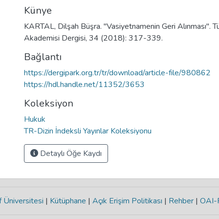
Künye
KARTAL, Dilşah Büşra. "Vasiyetnamenin Geri Alınması". T
Akademisi Dergisi, 34 (2018): 317-339.
Bağlantı
https://dergipark.org.tr/tr/download/article-file/980862
https://hdl.handle.net/11352/3653
Koleksiyon
Hukuk
TR-Dizin İndeksli Yayınlar Koleksiyonu
Detaylı Öğe Kaydı
 Üniversitesi
|
Kütüphane
|
Açık Erişim Politikası
|
Rehber
|
OAI