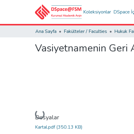
Koleksiyonlar
DSpace İç
Ana Sayfa
Fakülteler / Faculties
Vasiyetnamenin Geri 
Yükleniyor...
Dosyalar
Kartal.pdf
(350.13 KB)