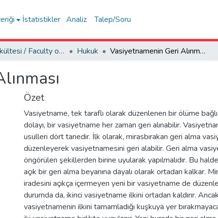
eriği
İstatistikler
Analiz
Talep/Soru
Hukuk Fakültesi / Faculty of Law
Hukuk
Vasiyetnamenin Geri Alınması
Alınması
Özet
Vasiyetname, tek taraflı olarak düzenlenen bir ölüme bağlı
dolayı, bir vasiyetname her zaman geri alınabilir. Vasiyetna
usulleri dört tanedir. İlk olarak, mirasbırakan geri alma va
düzenleyerek vasiyetnamesini geri alabilir. Geri alma vas
öngörülen şekillerden birine uyularak yapılmalıdır. Bu halde
açık bir geri alma beyanına dayalı olarak ortadan kalkar. Mi
iradesini açıkça içermeyen yeni bir vasiyetname de düzenley
durumda da, ikinci vasiyetname ilkini ortadan kaldırır. Ancak,
vasiyetnamenin ilkini tamamladığı kuşkuya yer bırakmayacak