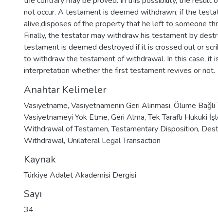
the contrary may be proved. In this possibility, the result
not occur. A testament is deemed withdrawn, if the testat
alive,disposes of the property that he left to someone t
Finally, the testator may withdraw his testament by destro
testament is deemed destroyed if it is crossed out or scrib
to withdraw the testament of withdrawal. In this case, it i
interpretation whether the first testament revives or not.
Anahtar Kelimeler
Vasiyetname
,
Vasiyetnamenin Geri Alınması
,
Ölüme Bağlı 
Vasiyetnameyi Yok Etme
,
Geri Alma
,
Tek Taraflı Hukuki İş
Withdrawal of Testamen
,
Testamentary Disposition
,
Dest
Withdrawal
,
Unilateral Legal Transaction
Kaynak
Türkiye Adalet Akademisi Dergisi
Sayı
34