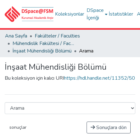
DSpace
Koleksiyonlar
İstatistikler
A
İçeriği
Ana Sayfa
Fakülteler / Faculties
Mühendislik Fakültesi / Faculty of Engineering
İnşaat Mühendisliği Bölümü
Arama
İnşaat Mühendisliği Bölümü
Bu koleksiyon için kalıcı URI
https://hdl.handle.net/11352/50
Sonuçlara dön
sonuçlar