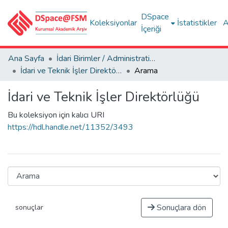
DSpace
Koleksiyonlar
İstatistikler
A
İçeriği
Ana Sayfa
İdari Birimler / Administrative Department
İdari ve Teknik İşler Direktörlüğü
Arama
İdari ve Teknik İşler Direktörlüğü
Bu koleksiyon için kalıcı URI
https://hdl.handle.net/11352/3493
Sonuçlara dön
sonuçlar