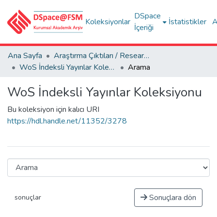
DSpace
Koleksiyonlar
İstatistikler
A
İçeriği
Ana Sayfa
Araştırma Çıktıları / Research Outputs
WoS İndeksli Yayınlar Koleksiyonu
Arama
WoS İndeksli Yayınlar Koleksiyonu
Bu koleksiyon için kalıcı URI
https://hdl.handle.net/11352/3278
Sonuçlara dön
sonuçlar