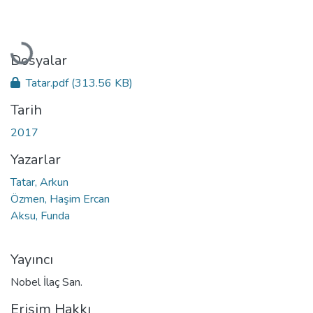
Yükleniyor...
Dosyalar
Tatar.pdf
(313.56 KB)
Tarih
2017
Yazarlar
Tatar, Arkun
Özmen, Haşim Ercan
Aksu, Funda
Yayıncı
Nobel İlaç San.
Erişim Hakkı