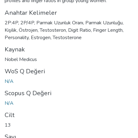
profiles and finger ratios in group young women.
Anahtar Kelimeler
2P:4P
,
2P/4P
,
Parmak Uzunluk Oranı
,
Parmak Uzunluğu
,
Kişilik
,
Östrojen
,
Testosteron
,
Digit Ratio
,
Finger Length
,
Personality
,
Estrogen
,
Testosterone
Kaynak
Nobel Medicus
WoS Q Değeri
N/A
Scopus Q Değeri
N/A
Cilt
13
Sayı