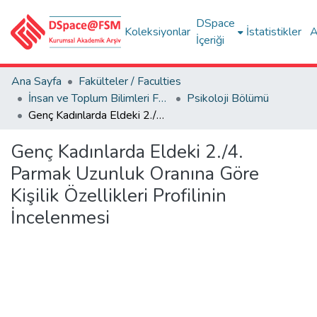
DSpace
Koleksiyonlar
İstatistikler
A
İçeriği
Ana Sayfa
Fakülteler / Faculties
İnsan ve Toplum Bilimleri Fakültesi / Faculty of Humanities and Social Sciences
Psikoloji Bölümü
Genç Kadınlarda Eldeki 2./4. Parmak Uzunluk Oranına Göre Kişilik Özellikleri Profilinin İncelenmesi
Genç Kadınlarda Eldeki 2./4.
Parmak Uzunluk Oranına Göre
Kişilik Özellikleri Profilinin
İncelenmesi