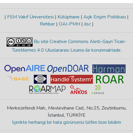
|
FSM Vakıf Üniversitesi
|
Kütüphane
|
Açık Erişim Politikası
|
Rehber
|
OAI-PMH
|
Jisc
|
Bu site Creative Commons Alıntı-Gayri Ticari-
Türetilemez 4.0 Uluslararası Lisansı ile korunmaktadır
.
Merkezefendi Mah., Mevlevihane Cad., No:25, Zeytinburnu,
İstanbul, TÜRKİYE
İçerikte herhangi bir hata görürseniz lütfen bize bildirin