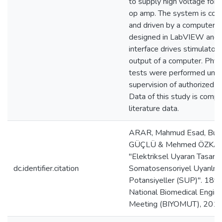
to supply high voltage for
op amp. The system is cont
and driven by a computer i
designed in LabVIEW and 
interface drives stimulator 
output of a computer. Phys
tests were performed unde
supervision of authorized p
Data of this study is comp
literature data.
ARAR, Mahmud Esad, Bur
GÜÇLÜ & Mehmed ÖZKA
"Elektriksel Uyaran Tasarım
dc.identifier.citation
Somatosensoriyel Uyarılmı
Potansiyeller (SUP)". 18th
National Biomedical Engine
Meeting (BIYOMUT), 2014