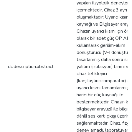
yapılan fizyolojik deneyleri
içermektedir. Cihaz 3 ayrı b
oluşmaktadır; Uyarıcı kısım,
kaynağı ve Bilgisayar arayü
Cihazın uyarıcı kısmı için önce
olarak bir adet güç OP AMP
kullanılarak gerilim-akım
dönüştürücü (V-I dönüştürü
tasarlanmış daha sonra si
dc.description.abstract
yalıtım (izolasyon) birimi ve 
cihaz tetikleyici
(karşılaştırıcıcomparator) e
uyarıcı kısmı tamamlanmıştı
harici bir güç kaynağı ile
beslenmektedir. Cihazın ko
bilgisayar arayüzü ile bilgis
dâhili ses kartı çıkışı üzerin
sağlanmaktadır. Cihaz, fizyo
deney amaçlı, laboratuvar