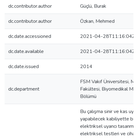
dc.contributor.author
Güçlü, Burak
dc.contributor.author
Özkan, Mehmed
dc.date.accessioned
2021-04-28T11:16:04Z
dc.date.available
2021-04-28T11:16:04Z
dc.date.issued
2014
FSM Vakıf Üniversitesi, Mü
dc.department
Fakültesi, Biyomedikal Müh
Bölümü
Bu çalışma sinir ve kas uyar
yapabilecek kabiliyette bir
elektriksel uyarıcı tasarımını
elektriksel testleri ve cihaz