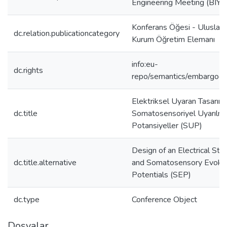
Engineering Meeting (BI
Konferans Öğesi - Uluslarar
dc.relation.publicationcategory
Kurum Öğretim Elemanı
info:eu-
dc.rights
repo/semantics/embargoe
Elektriksel Uyaran Tasarımı
dc.title
Somatosensoriyel Uyarılmı
Potansiyeller (SUP)
Design of an Electrical Sti
dc.title.alternative
and Somatosensory Evoke
Potentials (SEP)
dc.type
Conference Object
Dosyalar