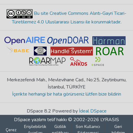
Bu site Creative Commons Alıntı-Gayri Ticari-
Türetilemez 4.0 Uluslararası Lisansı ile korunmaktadır
.
Merkezefendi Mah., Mevlevihane Cad., No:25, Zeytinburnu,
İstanbul, TÜRKİYE
İçerikte herhangi bir hata görürseniz lütfen bize bildirin
DSpace 8.2 Powered by
İdeal DSpace
DSpace yazılımı
telif hakkı © 2002-2026
LYRASIS
Erişilebilirlik
Gizlilik
Son Kullanıcı
Geri
Çerez
Ayarları
politikası
Sözleşmesi
bildirim