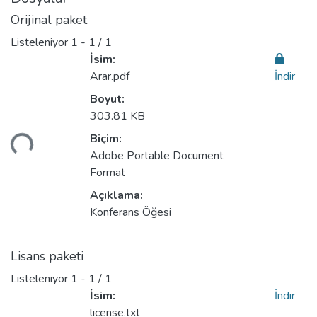
Orijinal paket
Listeleniyor
1 - 1 / 1
İsim:
Arar.pdf
İndir
Boyut:
kleniyor...
303.81 KB
Biçim:
Adobe Portable Document
Format
Açıklama:
Konferans Öğesi
Lisans paketi
Listeleniyor
1 - 1 / 1
İsim:
İndir
license.txt