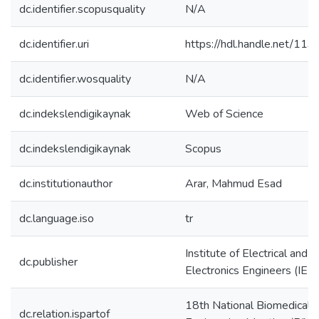
dc.identifier.scopusquality
N/A
dc.identifier.uri
https://hdl.handle.net/11
dc.identifier.wosquality
N/A
dc.indekslendigikaynak
Web of Science
dc.indekslendigikaynak
Scopus
dc.institutionauthor
Arar, Mahmud Esad
dc.language.iso
tr
Institute of Electrical and
dc.publisher
Electronics Engineers (IEE
18th National Biomedical
dc.relation.ispartof