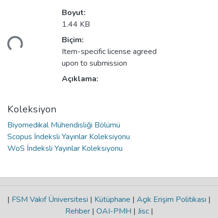
Boyut:
kleniyor...
1.44 KB
Biçim:
Item-specific license agreed
upon to submission
Açıklama:
Koleksiyon
Biyomedikal Mühendisliği Bölümü
Scopus İndeksli Yayınlar Koleksiyonu
WoS İndeksli Yayınlar Koleksiyonu
|
FSM Vakıf Üniversitesi
|
Kütüphane
|
Açık Erişim Politikası
|
Rehber
|
OAI-PMH
|
Jisc
|