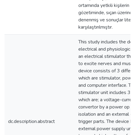
ortamında yetkili kişilerin
gözetiminde, sıçan üzerinde
denenmiş ve sonuçlar literat
karşılaştırılmıştır.
This study includes the des
electrical and physiological
an electrical stimulator that
to excite nerves and muscl
device consists of 3 differe
which are stimulator, powe
and computer interface. Th
stimulator unit includes 3 p
which are; a voltage-curren
convertor by a power op a
isolation and an external d
dc.description.abstract
trigger parts. The device h
external power supply unit 