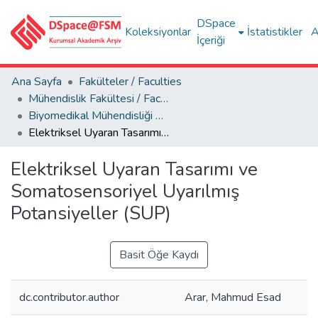
DSpace
Koleksiyonlar
İstatistikler
A
İçeriği
Ana Sayfa
Fakülteler / Faculties
Mühendislik Fakültesi / Faculty of Engineering
Biyomedikal Mühendisliği Bölümü
Elektriksel Uyaran Tasarımı ve Somatosensoriyel Uyarılmış Potansiyeller (SUP)
Elektriksel Uyaran Tasarımı ve
Somatosensoriyel Uyarılmış
Potansiyeller (SUP)
Basit Öğe Kaydı
dc.contributor.author
Arar, Mahmud Esad